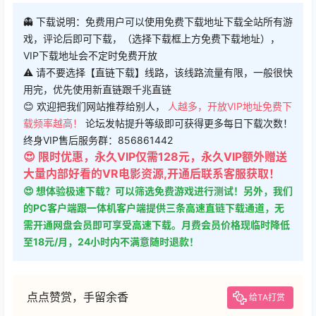
👻 下载说明：免费用户可以使用免费下载地址下载全站所有游
戏，评论后即可下载，（选择下载框上方免费下载地址），
VIP下载地址会不定时免费开放
⚠ 请不要选择【直链下载】线路，该线路流量有限，一般很快
用完，优先使用新直链跟千兆直链
😊 欢迎把我们网站推荐给别人，
人越多，开放VIP地址免费下
载频率越高！
论坛发帖提升等级即可获得更多每日下载次数！
终身VIP售后服务群：856861442
😍 限时优惠，永久VIP仅需128元，永久VIP额外赠送
大量内部好看的VR电影资源,开通后联系客服获取！
😍 想体验极速下载？可以筛选免费游戏进行测试！另外，我们
的PC客户端跟一体机客户端提供三条高速直链下载通道，无
需开通网盘会员即可享受高速下载。月费会员价格现临时降低
至18元/月，24小时内不满意随时退款！
点点赞赏，手留余香
给TA打赏