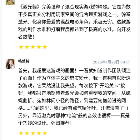
《激光舞》完美诠释了混合现实游戏的精髓。它是为数
不多真正充分利用玩家空间的混合现实游戏之一。躲避
激光、化身你最爱的谍战电影角色，乐趣无穷。这款游
戏的制作水准和打磨程度都达到了极高的水准。向开发
者致敬！
★
★
★
★
★
格兰特
2026年1月29日 04:01
首先，我超爱这游戏的画面！一看就知道制作团队倾注
了心血！作为立体主义的忠实粉丝，我一直翘首以盼这
款游戏，它果然没让我失望。每次按下“开始关卡”按
钮，我都兴奋地期待着激光会如何重塑我的空间。从蜿
蜒曲折、宛如林间小径的路径，到需要匍匐前进的网
格……写到这里，我已经有点气喘吁吁、汗流浃背了 :)
另外，靠近激光时那种“电流”般的音效也很棒——真是
个巧妙的设计。强烈推荐！
★
★
★
★
★