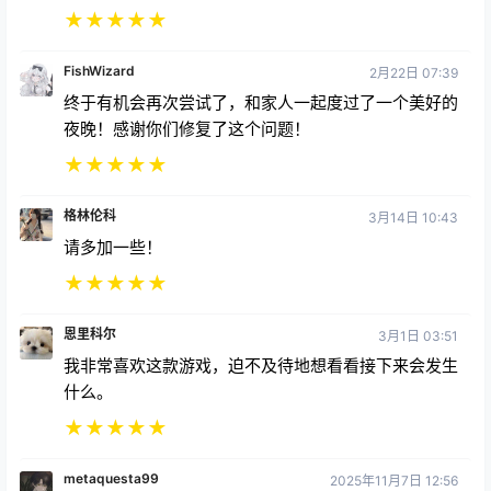
★
★
★
★
★
FishWizard
2月22日 07:39
终于有机会再次尝试了，和家人一起度过了一个美好的
夜晚！感谢你们修复了这个问题！
★
★
★
★
★
格林伦科
3月14日 10:43
请多加一些！
★
★
★
★
★
恩里科尔
3月1日 03:51
我非常喜欢这款游戏，迫不及待地想看看接下来会发生
什么。
★
★
★
★
★
metaquesta99
2025年11月7日 12:56