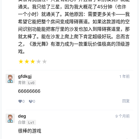
通关。我只给了三星，因为我大概花了45分钟（也许
一个小时）就通关了。其他原因：需要更多关卡——我
希望它能把整个房间变成障碍赛道。如果这款游戏的空
间识别功能能把客厅里的沙发也加入到障碍赛道里，那
就太棒了。能在沙发上爬上爬下肯定超级好玩。总而言
之，《激光舞》有潜力成为一款重玩价值极高的顶级游
戏。
★
★
★
★
★
gfdkgj
1 年前
青铜
Lv0
66666666
回复
0
0
deg
9 个月前
白银
Lv1
很棒的游戏