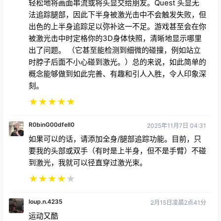
轻松地将画面串流或将头显交给朋友。Quest 头显无
法追踪腿部，因此下半身被激光击中不会触发失败，但
出色的上半身追踪足以弥补这一不足。游戏甚至会在你
被激光击中时定格你的3D身体快照，清晰地显示哪里
出了问题。 （它甚至能检测到细微的碰撞，例如站立
时脖子后面不小心碰到激光。）总的来说，如此简单的
概念能够做到如此完善、有趣和引人入胜，令人印象深
刻。
★
★
★
★
★
R0binG00dfell0
2025年11月7日 04:31
如果可以的话，请添加全身/腿部追踪功能。目前，只
要我的头部或双手（有时是上半身，但不是手臂）不碰
到激光，我就可以径直穿过激光束。
★
★
★
★
★
loup.n.4235
2月15日凌晨2点41分
运动又酷