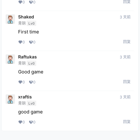
回复
0
0
Shaked
3 天前
青铜
Lv0
First time
回复
0
0
Raftukas
3 天前
青铜
Lv0
Good game
回复
0
0
xraftis
3 天前
青铜
Lv0
good game
回复
0
0