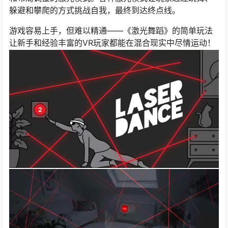
躲避和攀爬的方式挑战自我，最终到达终点线。
游戏容易上手，但难以精通——《激光舞蹈》的简单玩法
让新手和经验丰富的VR玩家都能在混合现实中尽情运动！