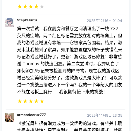
★
★
★
★
★
StephHurtu
2025年12月6日 01:04
第一次尝试：我在厨房和餐厅之间清理出了一块 7×7
英尺的空地。两个红色标记需要放在相对的墙角上，但
我的游戏区域没有靠墙——它被家具包围着。结果，激
光束让我撞到了家具。如果能放置虚拟的杆子或锚点来
标记游戏区域就好了。更新：游戏区域已修复：非常感
谢 Thomas 的快速回复。第二次尝试时，我弄明白了
如何添加/标记未被检测到的障碍物，现在我的游戏区
域已经完美地划分好了。这款游戏真是太棒了！可以跳
过一个挑战直接进入下一个吗？我的一个年纪大的朋友
不能在地板上爬行……我很期待接下来的挑战！
★
★
★
★
★
armandocruz777
2025年11月9日 23:35
《激光舞》很有潜力成为一款优秀的游戏。有些关卡确
实很有挑战性：只要有耐心，并且善于识别模式，就能