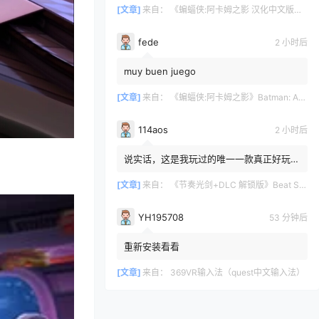
[文章]
来自：
《蝙蝠侠:阿卡姆之影 汉化中文版》Batman: Arkham Shadow
fede
2 小时后
muy buen juego
[文章]
来自：
《蝙蝠侠:阿卡姆之影》Batman: Arkham Shadow
114aos
2 小时后
说实话，这是我玩过的唯一一款真正好玩的
VR游戏。我玩过的游戏不多，但玩过的那
些都不太好。我觉得《Bea...
[文章]
来自：
《节奏光剑+DLC 解锁版》Beat Saber VR
YH195708
52 分钟后
重新安装看看
[文章]
来自：
369VR输入法（quest中文输入法）