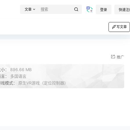
文章
登录
快速注
写文章
推广
大小：
896.66 MB
语言：
多国语言
游戏模式：
原生VR游戏（定位控制器）