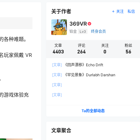
关于作者
关注
私信
369VR
铂金
Lv3
终身会员
的各种难题。
文章
评论
关注
粉丝
4403
264
0
56
玩家佩戴 VR
[文章]
《回声漂移》Echo Drift
[文章]
《罕见景象》Durlabh Darshan
。
[文章]
的游戏体验充
[文章]
Ta的全部动态
文章聚合