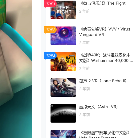
《拳击俱乐部》The Fight
TOP1
2 年前
《病毒先锋VR》VVV : Virus
TOP2
Vanguard VR
2 年前
《战锤40K：战斗姐妹汉化中
TOP3
文版》Warhammer 40,000:B
attle Sister
2 年前
孤声 2 VR（Lone Echo II）
3 年前
虚拟天文（Astro VR）
3 年前
《极限虚空赛车汉化中文版》