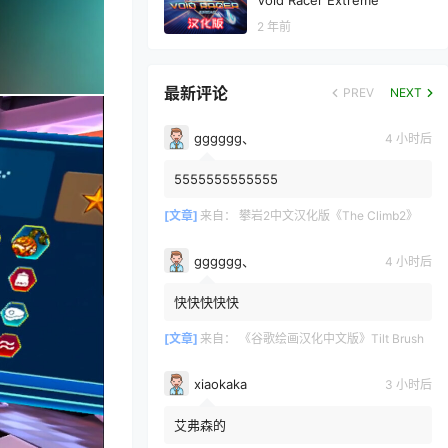
Void Racer Extreme
2 年前
最新评论
PREV
NEXT
gggggg、
4 小时后
5555555555555
[文章]
来自：
攀岩2中文汉化版《The Climb2》
gggggg、
4 小时后
快快快快快
[文章]
来自：
《谷歌绘画汉化中文版》Tilt Brush
xiaokaka
3 小时后
艾弗森的