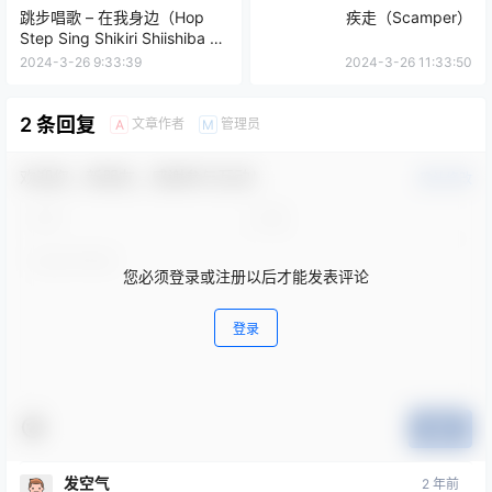
跳步唱歌 – 在我身边（Hop
疾走（Scamper）
Step Sing Shikiri Shiishiba –
By My Side）
2024-3-26 9:33:39
2024-3-26 11:33:50
2 条回复
文章作者
管理员
A
M
欢迎您，新朋友，感谢参与互动！
确认修改
您必须登录或注册以后才能发表评论
登录
提交
发空气
2 年前