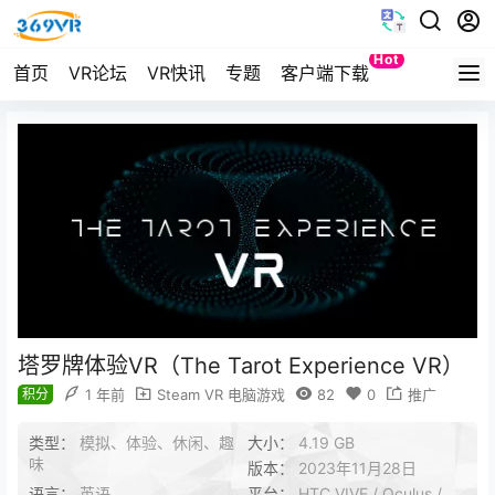
Hot
首页
VR论坛
VR快讯
专题
客户端下载
Quest
塔罗牌体验VR（The Tarot Experience VR）
积分
1 年前
Steam VR 电脑游戏
82
0
推广
类型：
模拟、体验、休闲、趣
大小：
4.19 GB
味
版本：
2023年11月28日
语言：
英语
平台：
HTC VIVE / Oculus /