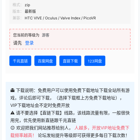
格式：
zip
版本：
最新版
兼容：
HTC VIVE / Oculus / Valve Index / PicoVR
您当前的等级为
游客
请先
登录
千兆直链
百度网盘
直链下载
123网盘
👻 下载说明：免费用户可以使用免费下载地址下载全站所有游
戏，评论后即可下载，（选择下载框上方免费下载地址），
VIP下载地址会不定时免费开放
⚠ 请不要选择【直链下载】线路，该线路流量有限，一般很快
用完，优先使用新直链跟千兆直链
😊 欢迎把我们网站推荐给别人，
人越多，开放VIP地址免费下
载频率越高！
论坛发帖提升等级即可获得更多每日下载次数！