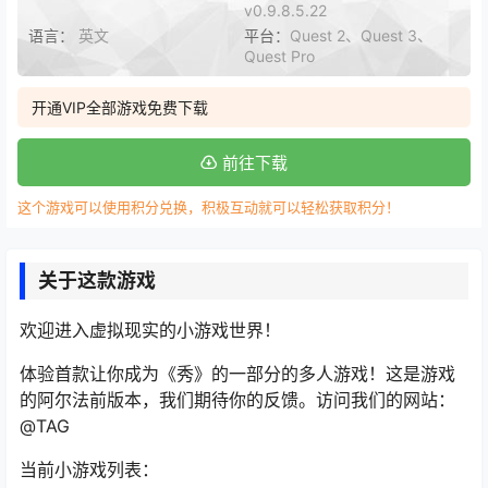
v0.9.8.5.22
语言：
英文
平台：
Quest 2、Quest 3、
Quest Pro
开通VIP全部游戏免费下载
前往下载
这个游戏可以使用积分兑换，积极互动就可以轻松获取积分！
关于这款游戏
欢迎进入虚拟现实的小游戏世界！
体验首款让你成为《秀》的一部分的多人游戏！这是游戏
的阿尔法前版本，我们期待你的反馈。访问我们的网站：
@TAG
当前小游戏列表：