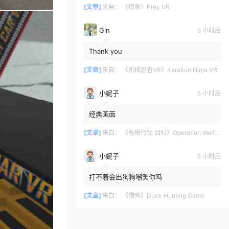
[文章]
来自：
《掠食》Prey VR
Gin
6 小时后
Thank you
[文章]
来自：
《机械忍者VR》Karakuri Ninja VR
小妮子
5 小时后
经典画面
[文章]
来自：
《恶狼行动 回归》Operation Wolf Returns: First Mission VR
小妮子
5 小时后
打不着会出狗狗嘲笑你吗
[文章]
来自：
《猎鸭》Duck Hunting Game