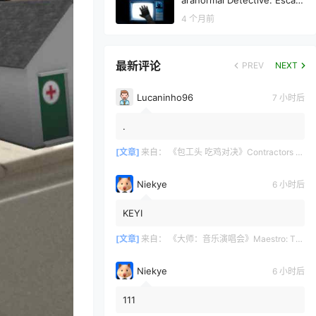
aranormal Detective: Escap
e from the 80s）
4 个月前
最新评论
PREV
NEXT
Lucaninho96
7 小时后
.
[文章]
来自：
《包工头 吃鸡对决》Contractors Showdown
Niekye
6 小时后
KEYI
[文章]
来自：
《大师：音乐演唱会》Maestro: The Masterclass
Niekye
6 小时后
111