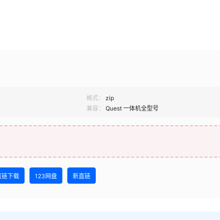
格式：
zip
兼容：
Quest 一体机全型号
直链下载
123网盘
新直链