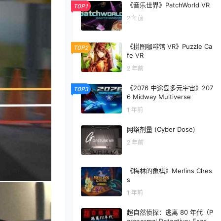
《音乐世界》PatchWorld VR
TOP1
2 年前
《拼图咖啡馆 VR》Puzzle Ca
TOP2
fe VR
2 年前
《2076 中途岛多元宇宙》207
TOP3
6 Midway Multiverse
1 年前
网络剂量 (Cyber Dose)
2 年前
《梅林的象棋》Merlins Ches
s
1 年前
超自然侦探：逃离 80 年代（P