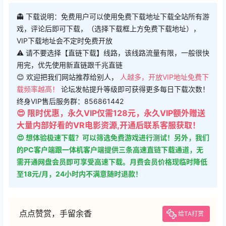
👻 下载说明：免费用户可以使用免费下载地址下载全站所有游
戏，评论后即可下载，（选择下载框上方免费下载地址），
VIP下载地址会不定时免费开放
⚠ 请不要选择【直链下载】线路，该线路流量有限，一般很快
用完，优先使用新直链跟千兆直链
😊 欢迎把我们网站推荐给别人，
人越多，开放VIP地址免费下
载频率越高！
论坛发帖提升等级即可获得更多每日下载次数！
终身VIP售后服务群：856861442
😍 限时优惠，永久VIP仅需128元，永久VIP额外赠送
大量内部好看的VR电影资源,开通后联系客服获取！
😍 想体验极速下载？可以筛选免费游戏进行测试！另外，我们
的PC客户端跟一体机客户端提供三条高速直链下载通道，无
需开通网盘会员即可享受高速下载。月费会员价格现临时降低
至18元/月，24小时内不满意随时退款！
点点赞赏，手留余香
给TA打赏