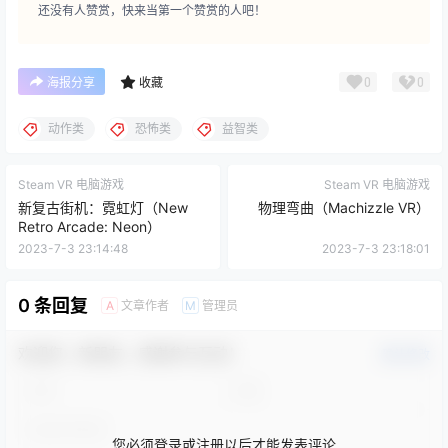
还没有人赞赏，快来当第一个赞赏的人吧！
0
0
海报分享
收藏
动作类
恐怖类
益智类
Steam VR 电脑游戏
Steam VR 电脑游戏
新复古街机：霓虹灯（New
物理弯曲（Machizzle VR）
Retro Arcade: Neon）
2023-7-3 23:14:48
2023-7-3 23:18:01
0 条回复
文章作者
管理员
A
M
欢迎您，新朋友，感谢参与互动！
确认修改
您必须登录或注册以后才能发表评论