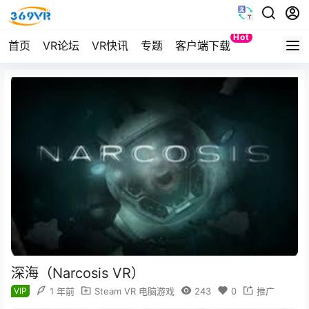
Hot
首页
VR论坛
VR快讯
专题
客户端下载
Quest
深海（Narcosis VR）
VIP
1 年前
Steam VR 电脑游戏
243
0
推广