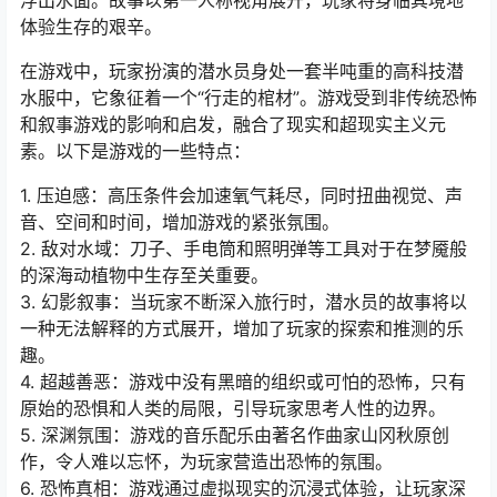
浮出水面。故事以第一人称视角展开，玩家将身临其境地
体验生存的艰辛。
在游戏中，玩家扮演的潜水员身处一套半吨重的高科技潜
水服中，它象征着一个“行走的棺材”。游戏受到非传统恐怖
和叙事游戏的影响和启发，融合了现实和超现实主义元
素。以下是游戏的一些特点：
1. 压迫感：高压条件会加速氧气耗尽，同时扭曲视觉、声
音、空间和时间，增加游戏的紧张氛围。
2. 敌对水域：刀子、手电筒和照明弹等工具对于在梦魇般
的深海动植物中生存至关重要。
3. 幻影叙事：当玩家不断深入旅行时，潜水员的故事将以
一种无法解释的方式展开，增加了玩家的探索和推测的乐
趣。
4. 超越善恶：游戏中没有黑暗的组织或可怕的恐怖，只有
原始的恐惧和人类的局限，引导玩家思考人性的边界。
5. 深渊氛围：游戏的音乐配乐由著名作曲家山冈秋原创
作，令人难以忘怀，为玩家营造出恐怖的氛围。
6. 恐怖真相：游戏通过虚拟现实的沉浸式体验，让玩家深