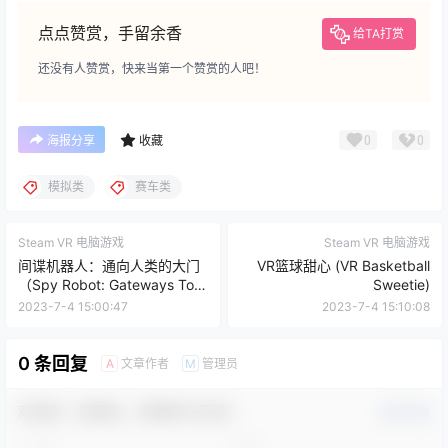
点点赞赏，手留余香
给TA打赏
还没有人赞赏，快来当第一个赞赏的人吧！
0
0
海报分享
收藏
模拟类
赛车类
Steam VR 电脑游戏
Steam VR 电脑游戏
间谍机器人：通向人类的大门
VR篮球甜心 (VR Basketball
（Spy Robot: Gateways To
Sweetie)
Humanity）
2023-7-4 15:00:47
2023-7-4 15:10:08
0 条回复
文章作者
管理员
A
M
欢迎您，新朋友，感谢参与互动！
确认修改