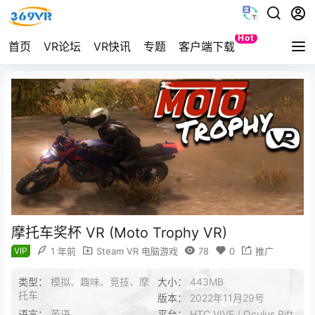
Hot
首页
VR论坛
VR快讯
专题
客户端下载
Quest
摩托车奖杯 VR (Moto Trophy VR)
VIP
1 年前
Steam VR 电脑游戏
78
0
推广
类型：
模拟、趣味、竞技、摩
大小：
443MB
托车
版本：
2022年11月29号
语言：
英语
平台：
HTC VIVE / Oculus Rift