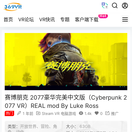
Hot
首页
VR论坛
VR快讯
专题
客户端下载
Quest
赛博朋克 2077豪华完美中文版（Cyberpunk 2
077 VR）REAL mod By Luke Ross
热门
1 年前
Steam VR 电脑游戏
1.4k
0
推广
类型：
开放世界、冒险、角
大小：
63GB
色、动作