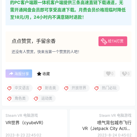
的PC客户端跟一体机客户端提供三条高速直链下载通道，无
需开通网盘会员即可享受高速下载。月费会员价格现临时降低
至18元/月，24小时内不满意随时退款！
点点赞赏，手留余香
给TA打赏
还没有人赞赏，快来当第一个赞赏的人吧！
0
0
海报分享
收藏
中文语言
射击类
开放世界
热门必玩
角色类
运动类
Steam VR 电脑游戏
Steam VR 电脑游戏
VR世界（cyubeVR）
喷气背包城市飞行
VR（Jetpack City Action
VR）
2023-8-23 22:45:02
2023-8-24 0:45:02