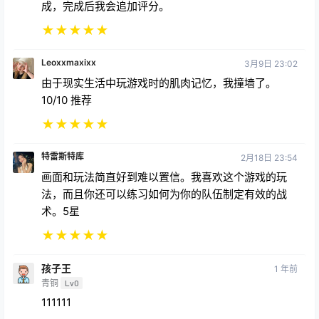
成，完成后我会追加评分。
★
★
★
★
★
Leoxxmaxixx
3月9日 23:02
由于现实生活中玩游戏时的肌肉记忆，我撞墙了。
10/10 推荐
★
★
★
★
★
特雷斯特库
2月18日 23:54
画面和玩法简直好到难以置信。我喜欢这个游戏的玩
法，而且你还可以练习如何为你的队伍制定有效的战
术。5星
★
★
★
★
★
孩子王
1 年前
青铜
Lv0
111111