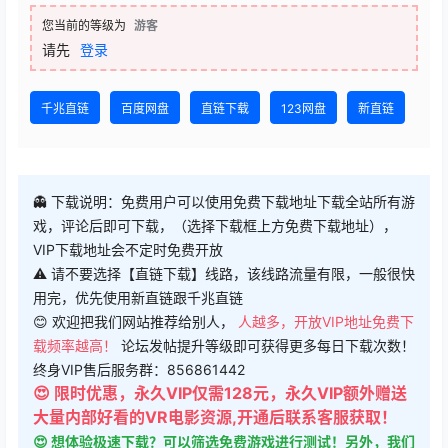
您当前的等级为
游客
请先
登录
千兆直链
百度网盘
直链下载
123网盘
新直链
👻 下载说明：免费用户可以使用免费下载地址下载全站所有游
戏，评论后即可下载，（选择下载框上方免费下载地址），
VIP下载地址会不定时免费开放
⚠ 请不要选择【直链下载】线路，该线路流量有限，一般很快
用完，优先使用新直链跟千兆直链
😊 欢迎把我们网站推荐给别人，
人越多，开放VIP地址免费下
载频率越高！
论坛发帖提升等级即可获得更多每日下载次数！
终身VIP售后服务群：856861442
😍 限时优惠，永久VIP仅需128元，永久VIP额外赠送
大量内部好看的VR电影资源,开通后联系客服获取！
😍 想体验极速下载？可以筛选免费游戏进行测试！另外，我们