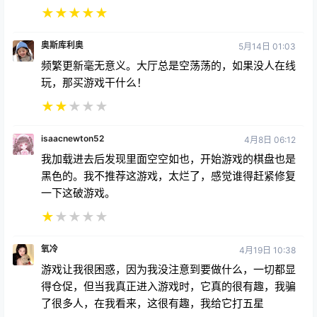
★
★
★
★
★
奥斯库利奥
5月14日 01:03
频繁更新毫无意义。大厅总是空荡荡的，如果没人在线
玩，那买游戏干什么！
★
★
★
★
★
isaacnewton52
4月8日 06:12
我加载进去后发现里面空空如也，开始游戏的棋盘也是
黑色的。我不推荐这游戏，太烂了，感觉谁得赶紧修复
一下这破游戏。
★
★
★
★
★
氧冷
4月19日 10:38
游戏让我很困惑，因为我没注意到要做什么，一切都显
得仓促，但当我真正进入游戏时，它真的很有趣，我骗
了很多人，在我看来，这很有趣，我给它打五星