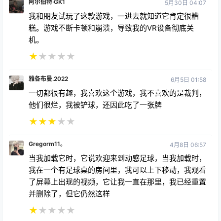
阿尔伯特·GK1
5月30日 04:07
我和朋友试玩了这款游戏，一进去就知道它肯定很糟
糕。游戏不断卡顿和崩溃，导致我的VR设备彻底关
机。
★
★
★
★
★
雅各布曼.2022
6月5日 01:58
一切都很有趣，我喜欢这个游戏，我不喜欢的是裁判，
他们很烂，我被铲球，还因此吃了一张牌
★
★
★
★
★
Gregorm11。
4月8日 06:57
当我加载它时，它说欢迎来到动感足球，当我加载时，
我在一个有足球桌的房间里，我可以上下移动，我观看
了屏幕上出现的视频，它让我一直在那里，我已经重置
并删除了，但它仍然这样
★
★
★
★
★