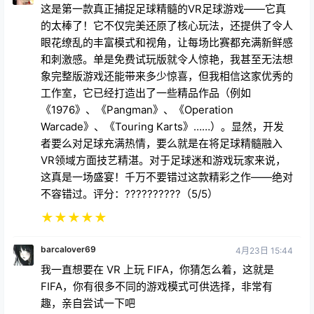
这是第一款真正捕捉足球精髓的VR足球游戏——它真
的太棒了！它不仅完美还原了核心玩法，还提供了令人
眼花缭乱的丰富模式和视角，让每场比赛都充满新鲜感
和刺激感。单是免费试玩版就令人惊艳，我甚至无法想
象完整版游戏还能带来多少惊喜，但我相信这家优秀的
工作室，它已经打造出了一些精品作品（例如
《1976》、《Pangman》、《Operation
Warcade》、《Touring Karts》……）。显然，开发
者要么对足球充满热情，要么就是在将足球精髓融入
VR领域方面技艺精湛。对于足球迷和游戏玩家来说，
这真是一场盛宴！千万不要错过这款精彩之作——绝对
不容错过。评分：??????????（5/5）
★
★
★
★
★
barcalover69
4月23日 15:44
我一直想要在 VR 上玩 FIFA，你猜怎么着，这就是
FIFA，你有很多不同的游戏模式可供选择，非常有
趣，亲自尝试一下吧