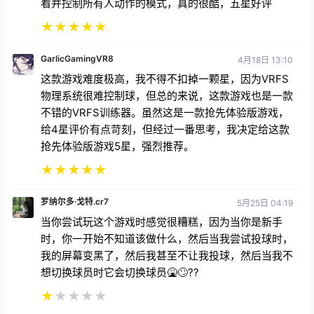
看并控制所有人动作的模式，真的很酷，五星好评
★
★
★
★
★
GarlicGamingVR8
4月18日 13:10
这款游戏难度极高，我不得不扣掉一颗星，因为VRFS
物理系统很难控制球，但总的来说，这款游戏也是一款
不错的VRFS训练器。虽然这是一款抢先体验版游戏，
给4星评价有点苛刻，但经过一番思考，我决定给这款
抢先体验版游戏5星，强烈推荐。
★
★
★
★
★
罗纳尔多·戈特.cr7
5月25日 04:19
当你尝试玩这个游戏时感觉很糟糕，因为当你是新手
时，你一开始不知道该做什么，然后当我尝试投球时，
我的屏幕变黑了，然后我甚至不让我投球，然后当我不
想切换球员时它会切换球员🤮🙄??
★
★
★
★
★