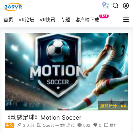
Hot
首页
VR论坛
VR快讯
专题
客户端下载
Quest
游戏评分：6.4
《动感足球》Motion Soccer
中文
3 天前
Quest 一体机游戏
562
0
推广