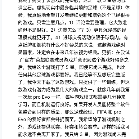
我终于购买了该游戏的完整版，这是一款 5 星级的低
调宝石。虚拟现实中最身临其境的足球（不是足球）体
验。我真诚地希望开发者继续更新和增强这个已经很棒
的游戏。只需注意几点。1）评论需要整理，它大致准
确但不是很好。2）边裁怎么了？3）更具沉浸感的经
理模式就更好了。4）进球庆祝活动仅限于球场内。有
点纸牌和烟花有什么不好😁总的来说，这款游戏绝对
是赢家，注定会在未来几年被视为经典。更新：在尝试
了“官方”英超联赛球员游戏并意识到这个游戏好得多之
后，我给这个游戏打了 5 星。即使它尚未完成，也比
任何其他足球游戏都要好。我已经等不及想玩完整版
了。我今天下载了这款游戏。只提供了一些训练。但这
款游戏有潜力成为最伟大的游戏之一，就像几年前我第
一次玩 pro Evo 一样。每种游戏模式都需要几分钟来
学习，而且机制运行良好。如果开发人员能将整个软件
包整合到同样的质量，那么足球经理、FIFA 和 pro
Evo 的爱好者都会蜂拥而至。我希望除了游戏机制之
外，游戏还提供联赛、杯赛和转会赛季。那样的话我可
能永远不会离开家了。我只给 3 星，因为游戏尚未完