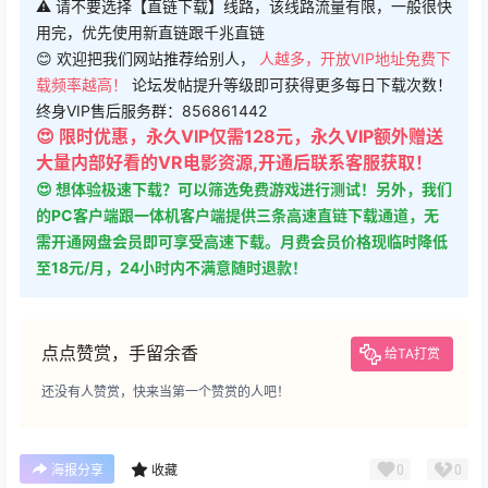
⚠ 请不要选择【直链下载】线路，该线路流量有限，一般很快
用完，优先使用新直链跟千兆直链
😊 欢迎把我们网站推荐给别人，
人越多，开放VIP地址免费下
载频率越高！
论坛发帖提升等级即可获得更多每日下载次数！
终身VIP售后服务群：856861442
😍 限时优惠，永久VIP仅需128元，永久VIP额外赠送
大量内部好看的VR电影资源,开通后联系客服获取！
😍 想体验极速下载？可以筛选免费游戏进行测试！另外，我们
的PC客户端跟一体机客户端提供三条高速直链下载通道，无
需开通网盘会员即可享受高速下载。月费会员价格现临时降低
至18元/月，24小时内不满意随时退款！
点点赞赏，手留余香
给TA打赏
还没有人赞赏，快来当第一个赞赏的人吧！
0
0
海报分享
收藏