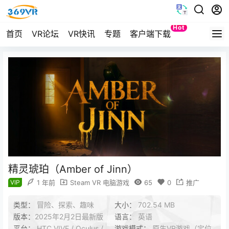
Hot
首页
VR论坛
VR快讯
专题
客户端下载
Quest
精灵琥珀（Amber of Jinn）
VIP
1 年前
Steam VR 电脑游戏
65
0
推广
类型：
冒险、探索、趣味
大小：
702.54 MB
版本：
2025年2月2日最新版
语言：
英语
平台：
HTC VIVE / Oculus /
游戏模式：
原生VR游戏（定位