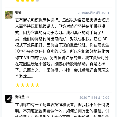
★
★
★
★
★
嘟嘟
2019年5月23日 05:01
它有街机和模拟两种选择。虽然以为自己是奥运会候选
人而坚持玩街机很诱人，但绝对值得坚持使用模拟模
式，因为它真的有助于练习。我和真正的对手玩了几
局，他们的网络代码出奇的好，对决也很快。它在 BE
模式下效果很好，因为由于球的重量较轻，你在现实生
活中不会得到任何真实的反馈，所以它能很好地转化为
你在 VR 中的行为。另外值得注意的是，我在黄昏时分
在花园里玩这个游戏，能随心所欲地移动，真是太棒
了。总而言之，非常值得，小睡一会儿后我还会再玩这
个游戏……
★
★
★
★
★
海森堡66
2020年1月4日 12:09
在训练中有一个配置表按钮和设置，但我找不到任何说
明。不知道配置需要做什么，如何访问弹出的按钮。训