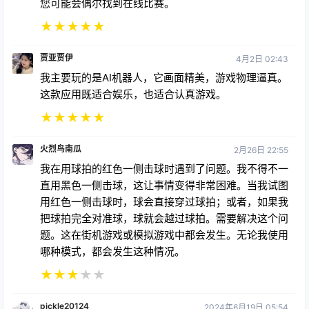
您可能会偶尔找到在线比赛。
★
★
★
★
★
贾亚贾伊
4月2日 02:43
我主要玩的是AI机器人，它画面精美，游戏物理逼真。
这款应用既适合娱乐，也适合认真游戏。
★
★
★
★
★
火烈鸟南瓜
2月26日 22:55
我在用球拍的红色一侧击球时遇到了问题。我不得不一
直用黑色一侧击球，这让事情变得非常困难。当我试图
用红色一侧击球时，球会直接穿过球拍；或者，如果我
把球拍完全对准球，球就会越过球拍。需要解决这个问
题。这在街机游戏或模拟游戏中都会发生。无论我使用
哪种模式，都会发生这种情况。
★
★
★
★
★
pickle20124
2024年6月19日 05:54