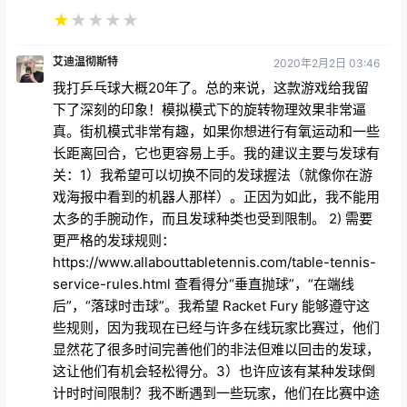
★
★
★
★
★
艾迪温彻斯特
2020年2月2日 03:46
我打乒乓球大概20年了。总的来说，这款游戏给我留
下了深刻的印象！模拟模式下的旋转物理效果非常逼
真。街机模式非常有趣，如果你想进行有氧运动和一些
长距离回合，它也更容易上手。我的建议主要与发球有
关：1）我希望可以切换不同的发球握法（就像你在游
戏海报中看到的机器人那样）。正因为如此，我不能用
太多的手腕动作，而且发球种类也受到限制。 2) 需要
更严格的发球规则：
https://www.allabouttabletennis.com/table-tennis-
service-rules.html 查看得分“垂直抛球”，“在端线
后”，“落球时击球”。我希望 Racket Fury 能够遵守这
些规则，因为我现在已经与许多在线玩家比赛过，他们
显然花了很多时间完善他们的非法但难以回击的发球，
这让他们有机会轻松得分。3）也许应该有某种发球倒
计时时间限制？我不断遇到一些玩家，他们在比赛中途