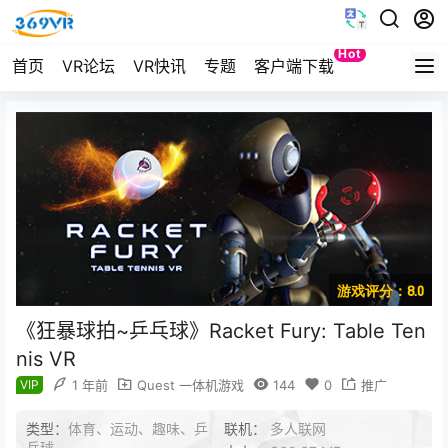
Hot
首页
VR论坛
VR快讯
专题
客户端下载
Quest
游戏评分：8.0
《狂暴球拍~乒乓球》Racket Fury: Table Ten
nis VR
VIP
1 年前
Quest 一体机游戏
144
0
推广
类型：
体育、运动、趣味、乒
联机：
多人联网
乓球