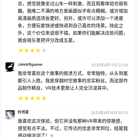
念，感觉就像坐过山车一样刺激，而且观看体验也很有
趣。我唯二不满的地方是画面似乎有点模糊。或许增加
高清画质选项会更好。另外，或许可以添加一个进度
条，方便玩家快进或快退到自己喜欢的场景。除此之
外，这个价位来说很不错。如果你们能解决这些问题，
我会很乐意把评分改成五星。
★
★
★
★
★
JohnVRgamer
2025年9月11日 02:26
我非常喜欢这个故事的叙述方式，非常独特，从头到尾
都引人入胜。我是穿越时空故事的忠实粉丝，而这部作
品制作精良，VR技术更是让人完全沉浸其中。
★
★
★
★
★
约书亚
2025年9月26日 05:13
我喜欢这次体验，但它并没有那种VR带来的惊艳感，
感觉有点平淡。不过，它传达的信息非常到位，结尾我
感动得流泪了！:)