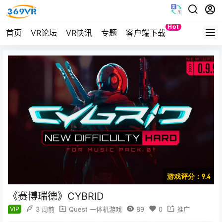
Hot
首页
VR论坛
VR快讯
专题
客户端下载
Quest
游戏评分：9.4
《赛博瑞德》CYBRID
VIP
3 周前
Quest 一体机游戏
89
0
推广