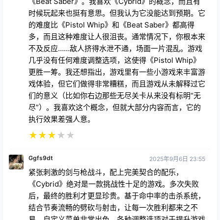
《Beat Saber》。我喜欢《Cybrid》的概念，而且有
时候玩起来也挺有意思。但我认为它没能达到预期。它
的难度比《Pistol Whip》和《Beat Saber》都高得
多，而且这种难度让人很沮丧。通常情况下，你根本来
不及反应……敌人挤得水泄不通，场面一片混乱。游戏
几乎没有任何难度调整选项，这使得《Pistol Whip》
更胜一筹。我还想指出，游戏里有一些小游戏来丰富游
戏体验，但它们做得非常糟糕，而且游戏从未解释过它
们的意义（比如你右边那些无尽关卡从来没有标明“无
尽”）。我喜欢这个概念，但就大部分内容而言，它的
执行效果差强人意。
★
★
★
★
★
Ggfs9dt
2025年9月6日 23:55
紧张刺激的剑与枪战斗，配上完美契合的配乐，
《Cybrid》绝对是一款挑战性十足的游戏。多次失败
后，最终的胜利才更显珍贵。基于命中率的击杀系统，
结合节奏流畅的劈砍与射击，让每一次胜利都来之不
易。自定义菜单非常出色，各种调整选项对于提升游戏