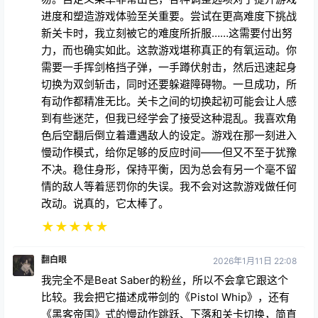
进度和塑造游戏体验至关重要。尝试在更高难度下挑战
新关卡时，我立刻被它的难度所折服……这需要付出努
力，而也确实如此。这款游戏堪称真正的有氧运动。你
需要一手挥剑格挡子弹，一手蹲伏射击，然后迅速起身
切换为双剑斩击，同时还要躲避障碍物。一旦成功，所
有动作都精准无比。关卡之间的切换起初可能会让人感
到有些迷茫，但我已经学会了接受这种混乱。我喜欢角
色后空翻后倒立着遭遇敌人的设定。游戏在那一刻进入
慢动作模式，给你足够的反应时间——但又不至于犹豫
不决。稳住身形，保持平衡，因为总会有另一个毫不留
情的敌人等着惩罚你的失误。我不会对这款游戏做任何
改动。说真的，它太棒了。
★
★
★
★
★
翻白眼
2026年1月11日 22:08
我完全不是Beat Saber的粉丝，所以不会拿它跟这个
比较。我会把它描述成带剑的《Pistol Whip》，还有
《黑客帝国》式的慢动作跳跃、下落和关卡切换，简直