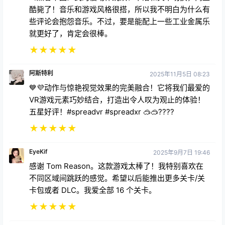
酷毙了！音乐和游戏风格很搭，所以我不明白为什么有
些评论会抱怨音乐。不过，要是能配上一些工业金属乐
就更好了，肯定会很棒。
★
★
★
★
★
阿斯特利
2025年11月5日 08:23
💙💜动作与惊艳视觉效果的完美融合！它将我们最爱的
VR游戏元素巧妙结合，打造出令人叹为观止的体验！
五星好评！#spreadvr #spreadxr 🥽🥽????
★
★
★
★
★
EyeKif
2025年9月7日 19:46
感谢 Tom Reason。这款游戏太棒了！我特别喜欢在
不同区域间跳跃的感觉。希望以后能推出更多关卡/关
卡包或者 DLC。我爱全部 16 个关卡。
★
★
★
★
★