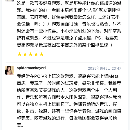
这是一款节奏健身游戏，就是那种能让你心跳加速的游
戏。我内向的心一看到主房间里那个“人影”就立刻怦怦
直跳，它盯着我，好像要问我最近怎么样……还好它不
会说话，呼：））游戏画面很酷，音乐也很贴合，时不
时还会有一些小惊喜。小心那些剧烈的下落，对前庭系
统有点刺激。不过也算是增添了点乐趣。PS：我喜欢
想象游戏场景是被困在宇宙之外的某个监狱星球 ;)
★
★
★
★
★
spidermonkeynr1
2025年9月5日 23:47
我经常在PC VR上玩这款游戏，很高兴它能上架Meta
商店。我玩了一段时间的试玩版，感觉非常棒。我推荐
给所有喜欢节奏游戏的人。这款游戏完全由一个人制
作，音乐和所有方面都令人印象深刻。很高兴现在我也
可以在独立主机上玩到它了。伴随着动听的音乐，挥
砍、射击、躲避，还有一些惊喜等着你。游戏的画面堪
称完美。随着游戏的进行，每张地图都会变得更加精
美。