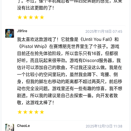
了。不过，像个半机械忍者一样四处奔跑的感觉，从来
没有比这更酷的了！
★
★
★
★
★
J9fire
2025年11月18日 07:45
我太喜欢这款游戏了！它就像是《Until You Fall》和
《Pistol Whip》在赛博朋克世界里生了个孩子。游戏
目前还在抢先体验阶段，所以音乐只有16首，但都很
好听，而且玩起来很带劲。游戏有Discord服务器，我
估计可以添加自己的歌曲，不过我还没这么做。我是在
一个比较小的空间里玩的，虽然我会蹲下、弯腰、侧
身，但我的脚左右移动的距离都不超过两英尺，前后移
动也完全没问题。游戏里还有一些有趣的惊喜，我不想
剧透，所以我的建议是自己去探索一番。向开发者致
敬，这游戏太棒了！
★
★
★
★
★
ChaoLe
2025年12月13日 11:38