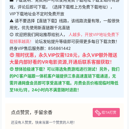
戏，评论后即可下载，（选择下载框上方免费下载地址），
VIP下载地址会不定时免费开放
⚠ 请不要选择【直链下载】线路，该线路流量有限，一般很快
用完，优先使用新直链跟千兆直链
😊 欢迎把我们网站推荐给别人，
人越多，开放VIP地址免费下
载频率越高！
论坛发帖提升等级即可获得更多每日下载次数！
终身VIP售后服务群：856861442
😍 限时优惠，永久VIP仅需128元，永久VIP额外赠送
大量内部好看的VR电影资源,开通后联系客服获取！
😍 想体验极速下载？可以筛选免费游戏进行测试！另外，我们
的PC客户端跟一体机客户端提供三条高速直链下载通道，无
需开通网盘会员即可享受高速下载。月费会员价格现临时降低
至18元/月，24小时内不满意随时退款！
点点赞赏，手留余香
给TA打赏
还没有人赞赏，快来当第一个赞赏的人吧！