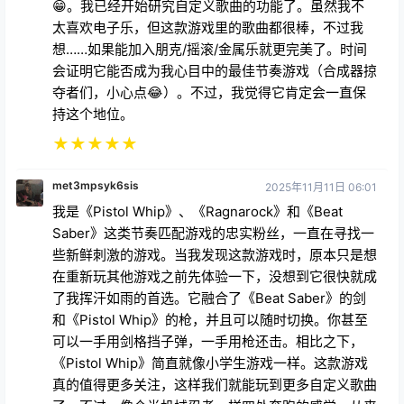
😁。我已经开始研究自定义歌曲的功能了。虽然我不
太喜欢电子乐，但这款游戏里的歌曲都很棒，不过我
想……如果能加入朋克/摇滚/金属乐就更完美了。时间
会证明它能否成为我心目中的最佳节奏游戏（合成器掠
夺者们，小心点😂）。不过，我觉得它肯定会一直保
持这个地位。
★
★
★
★
★
met3mpsyk6sis
2025年11月11日 06:01
我是《Pistol Whip》、《Ragnarock》和《Beat
Saber》这类节奏匹配游戏的忠实粉丝，一直在寻找一
些新鲜刺激的游戏。当我发现这款游戏时，原本只是想
在重新玩其他游戏之前先体验一下，没想到它很快就成
了我挥汗如雨的首选。它融合了《Beat Saber》的剑
和《Pistol Whip》的枪，并且可以随时切换。你甚至
可以一手用剑格挡子弹，一手用枪还击。相比之下，
《Pistol Whip》简直就像小学生游戏一样。这款游戏
真的值得更多关注，这样我们就能玩到更多自定义歌曲