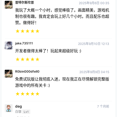
普特尔斯坎普
2025年9月6日 00:35
我玩了大概一个小时，感觉棒极了。画面精美，游戏机
制也很有趣。我肯定会玩上好几个小时。而且配乐也超
赞。做得好！
★
★
★
★
★
jake.735111
2025年9月10日 12:13
开发者做得太棒了！玩起来超级好玩 :)
★
★
★
★
★
R0binG00dfell0
2025年9月9日 04:15
免费试玩版让我彻底入迷，现在我正在尽情解锁完整版
游戏中的所有关卡 :)
★
★
★
★
★
deg
7 个月前
白银
Lv1