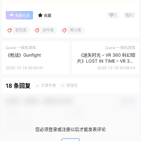
0
0
海报分享
收藏
冒险类
动作类
格斗类
Quest 一体机游戏
Quest 一体机游戏
《枪战》Gunfight
《迷失时光 – VR 360 科幻短
片》LOST IN TIME – VR 360
Sci-Fi Short Film
2025-12-19 20:55:31
2025-12-19 20:56:04
18 条回复
文章作者
管理员
A
M
欢迎您，新朋友，感谢参与互动！
确认修改
您必须登录或注册以后才能发表评论