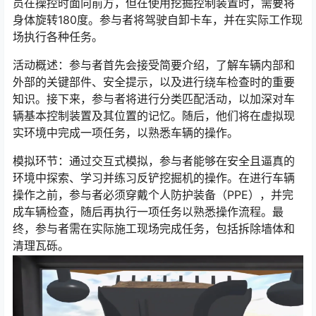
员在操控时面向前方，但在使用挖掘控制装置时，需要将
身体旋转180度。参与者将驾驶自卸卡车，并在实际工作现
场执行各种任务。
活动概述：参与者首先会接受简要介绍，了解车辆内部和
外部的关键部件、安全提示，以及进行绕车检查时的重要
知识。接下来，参与者将进行分类匹配活动，以加深对车
辆基本控制装置及其位置的记忆。随后，他们将在虚拟现
实环境中完成一项任务，以熟悉车辆的操作。
模拟环节：通过交互式模拟，参与者能够在安全且逼真的
环境中探索、学习并练习反铲挖掘机的操作。在进行车辆
操作之前，参与者必须穿戴个人防护装备（PPE），并完
成车辆检查，随后再执行一项任务以熟悉操作流程。最
终，参与者需在实际施工现场完成任务，包括拆除墙体和
清理瓦砾。