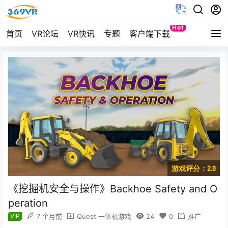
Hot
首页
VR论坛
VR快讯
专题
客户端下载
Quest
游戏评分：2.0
《挖掘机安全与操作》Backhoe Safety and O
peration
VIP
7 个月前
Quest 一体机游戏
24
0
推广