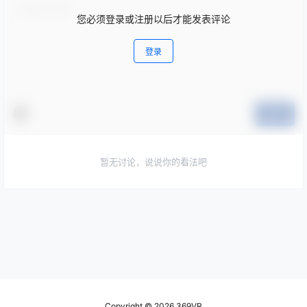
您必须登录或注册以后才能发表评论
登录
提交
暂无讨论，说说你的看法吧
Copyright © 2026
369VR