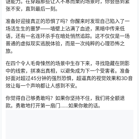
谜能力。在穿越那些让人不寒而栗的场景时，你会感到紧
张不安，直到最后一刻。
准备好迎接真正的恐惧了吗？你醒来时发现自己陷入了一
场活生生的噩梦——墙壁上沾满了血迹，黑暗中传来低
语，还有一名连环杀手在暗处悄然追踪。这不仅仅是一场
普通的虚拟现实逃脱体验，而是一次纯粹的心理恐怖之
旅。
在四个令人毛骨悚然的场景中生存下来，寻找隐藏在阴影
中的线索，拼凑出真相，以避免成为下一个受害者。准备
好面对超过45分钟的强烈恐惧，超逼真的视觉效果和3D音
效让每一个声响都让人感到不安。
你觉得自己够勇敢吗？如果你坚持不住，我们将全额退
款。勇敢地打开第一扇门……如果你敢的话。