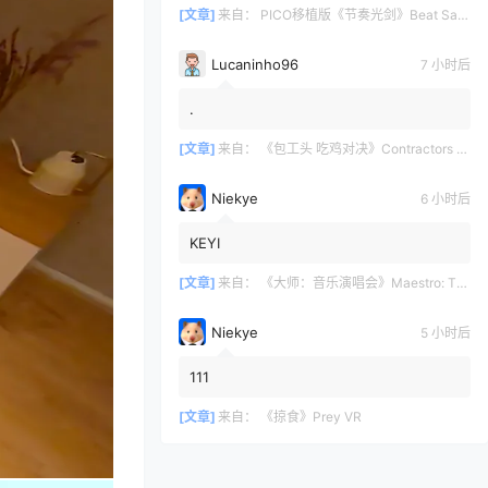
[文章]
来自：
PICO移植版《节奏光剑》Beat Saber 一体机游戏
Lucaninho96
7 小时后
.
[文章]
来自：
《包工头 吃鸡对决》Contractors Showdown
Niekye
6 小时后
KEYI
[文章]
来自：
《大师：音乐演唱会》Maestro: The Masterclass
Niekye
5 小时后
111
[文章]
来自：
《掠食》Prey VR