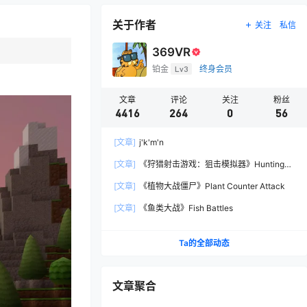
关于作者
关注
私信
369VR
铂金
Lv3
终身会员
文章
评论
关注
粉丝
4416
264
0
56
[文章]
j'k'm'n
[文章]
《狩猎射击游戏：狙击模拟器》Hunting
Shooter: Sniper Simulator
[文章]
《植物大战僵尸》Plant Counter Attack
[文章]
《鱼类大战》Fish Battles
Ta的全部动态
文章聚合