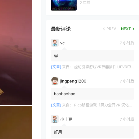
2 年前
最新评论
PREV
NEXT
vc
7 小时后
😀
[文章]
来自：
虚幻引擎游戏VR神器插件 UEVR中文版
jingpeng1200
7 小时后
haohaohao
[文章]
来自：
Pico移植游戏《舞力全开VR 汉化中文版 – 欢迎来到舞力城》Just Dance VR – Welcome to Dancity
小土豆
7 小时后
好用