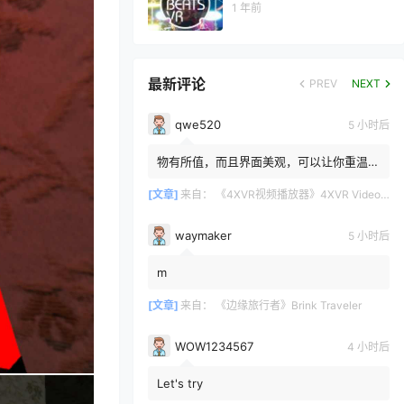
1 年前
最新评论
PREV
NEXT
qwe520
5 小时后
物有所值，而且界面美观，可以让你重温那
些你原本想遗忘的3D蓝光光碟。很高兴
4XVR让它们重获新生。画面...
[文章]
来自：
《4XVR视频播放器》4XVR Video Player
waymaker
5 小时后
m
[文章]
来自：
《边缘旅行者》Brink Traveler
WOW1234567
4 小时后
Let's try