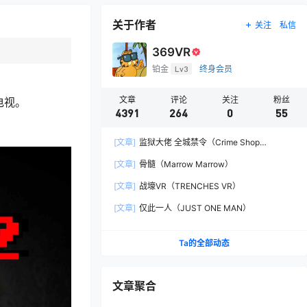
关于作者
关注
私信
369VR
铂金
Lv3
终身会员
文章
评论
关注
粉丝
电视。
4391
264
0
55
[文章]
监狱大佬 全城禁令（Crime Shop
Simulator: A Prison Boss Game）
[文章]
骨髓（Marrow Marrow）
[文章]
战壕VR（TRENCHES VR）
[文章]
仅此一人（JUST ONE MAN）
Ta的全部动态
文章聚合