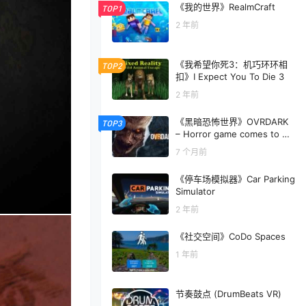
《我的世界》RealmCraft
TOP1
2 年前
《我希望你死3：机巧环环相
TOP2
扣》I Expect You To Die 3
2 年前
《黑暗恐怖世界》OVRDARK
TOP3
– Horror game comes to M
eta
7 个月前
《停车场模拟器》Car Parking
Simulator
2 年前
《社交空间》CoDo Spaces
1 年前
节奏鼓点 (DrumBeats VR)