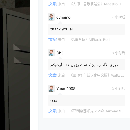
[文章]
来自：
《大师：音乐演唱会》Maestro: The Masterclass
dynamo
4 小时后
thank you all
[文章]
来自：
《MR台球》MiRacle Pool
Ghjj
3 小时后
مطوري الألعاب، إن كنتم تقرؤون هذا، أرجوكم
الرد. أنتم محظوظون لأنني آمل أن تضيفوا
طريقة لإيقاظ جمج...
[文章]
来自：
《巫师华尔兹汉化中文版》Waltz of the Wizard: Extended Edition
Yusef1998
3 小时后
oao
[文章]
来自：
《亚利桑那阳光 2 VR》Arizona Sunshine® 2