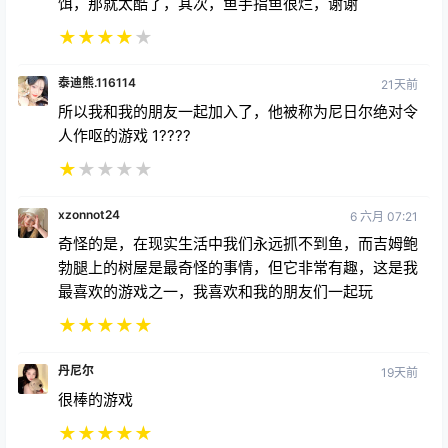
★
★
★
★
★
泰迪熊.116114
21天前
所以我和我的朋友一起加入了，他被称为尼日尔绝对令
人作呕的游戏 1????
★
★
★
★
★
xzonnot24
6 六月 07:21
奇怪的是，在现实生活中我们永远抓不到鱼，而吉姆鲍
勃腿上的树屋是最奇怪的事情，但它非常有趣，这是我
最喜欢的游戏之一，我喜欢和我的朋友们一起玩
★
★
★
★
★
丹尼尔
19天前
很棒的游戏
★
★
★
★
★