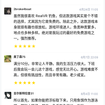
2broke4boat
4月24日 11:05
虽然我很喜欢 RealVR 钓鱼，但这款游戏其实是个不错
的选择，尤其因为它是免费的。除此之外，这款游戏本
身就很有趣也很放松。游戏环境迷人，鱼类种类繁多，
地点也多种多样。绝对是我玩过的最好的免费游戏之
一。强烈推荐。
★
★
★
★
★
奥丁森75
6月7日 22:09
满分10分。非常让人平静。我的生活压力很大。下班
后我会玩一会儿这个游戏，感觉无比开心。游戏难度不
高，但很有挑战性，而且非常有趣。老少咸宜。
★
★
★
★
★
吉尔斯特拉普31
8月4日 11:00
所以首先，如果你能把浮标取下来，只用鱼饵作为游泳
饵，那就太酷了，其次，鱼手指鱼很烂，谢谢