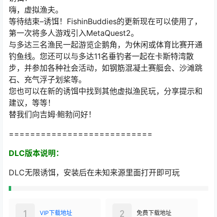
等待结束–诱饵！FishinBuddies的更新现在可以使用了，
第一次将多人游戏引入MetaQuest2。
与多达三名渔民一起游览企鹅角，为休闲或体育比赛开通
钓鱼线。您还可以与多达11名垂钓者一起在卡斯特湾散
步，并参加各种社会活动，如钢筋混凝土赛艇会、沙滩跳
石、充气浮子划桨等。
您也可以在新的诱饵中找到其他虚拟渔民玩，分享提示和
建议，等等！
替我们向吉姆·鲍勃问好！
===========================
DLC版本说明：
DLC无限诱饵，安装后在未知来源里面打开即可玩
1
2
VIP下载地址
免费下载地址