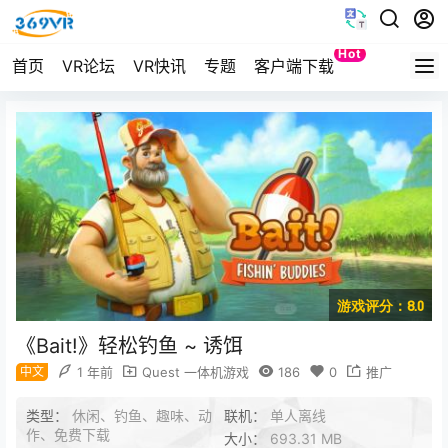
Hot
首页
VR论坛
VR快讯
专题
客户端下载
Quest
游戏评分：8.0
《Bait!》轻松钓鱼 ~ 诱饵
中文
1 年前
Quest 一体机游戏
186
0
推广
类型：
休闲、钓鱼、趣味、动
联机：
单人离线
作、免费下载
大小：
693.31 MB