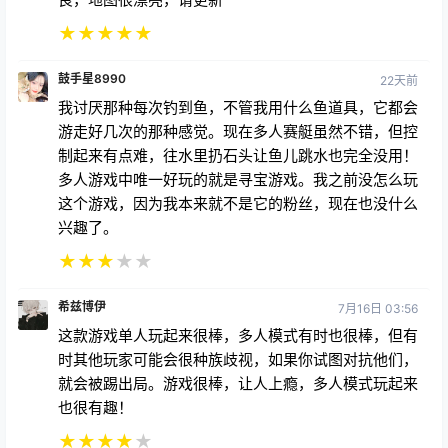
★
★
★
★
★
鼓手星8990
22天前
我讨厌那种每次钓到鱼，不管我用什么鱼道具，它都会
游走好几次的那种感觉。现在多人赛艇虽然不错，但控
制起来有点难，往水里扔石头让鱼儿跳水也完全没用！
多人游戏中唯一好玩的就是寻宝游戏。我之前没怎么玩
这个游戏，因为我本来就不是它的粉丝，现在也没什么
兴趣了。
★
★
★
★
★
希兹博伊
7月16日 03:56
这款游戏单人玩起来很棒，多人模式有时也很棒，但有
时其他玩家可能会很种族歧视，如果你试图对抗他们，
就会被踢出局。游戏很棒，让人上瘾，多人模式玩起来
也很有趣！
★
★
★
★
★