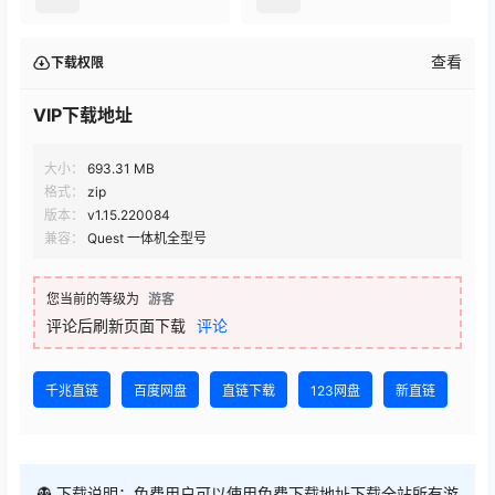
查看
下载权限
VIP下载地址
大小：
693.31 MB
格式：
zip
版本：
v1.15.220084
兼容：
Quest 一体机全型号
您当前的等级为
游客
评论后刷新页面下载
评论
千兆直链
百度网盘
直链下载
123网盘
新直链
👻 下载说明：免费用户可以使用免费下载地址下载全站所有游
戏，评论后即可下载，（选择下载框上方免费下载地址），