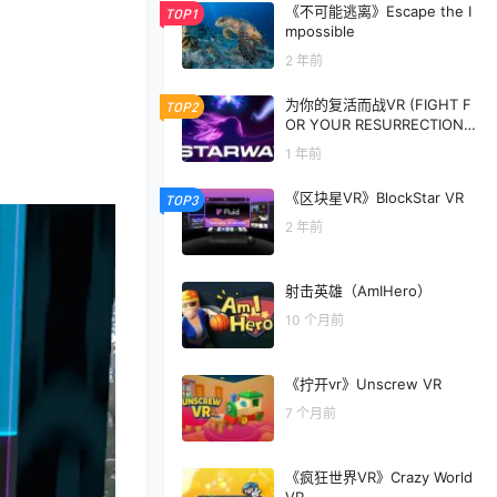
《不可能逃离》Escape the I
TOP1
mpossible
2 年前
为你的复活而战VR (FIGHT F
TOP2
OR YOUR RESURRECTION V
R)
1 年前
《区块星VR》BlockStar VR
TOP3
2 年前
射击英雄（AmIHero）
10 个月前
《拧开vr》Unscrew VR
7 个月前
《疯狂世界VR》Crazy World