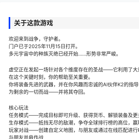
关于这款游戏
欢迎来到战争，守护者。
门户已于2025年11月15日打开。
多元宇宙中的种族灭绝已经开始……形势非常严峻。
虚空正在发起一场针对各个维度存在的圣战——它利用了大
在这个关键时刻，你的帮助至关重要。
你将装备先进的武器，并在你风趣而忠诚的AI伙伴K2的指
为剩余的一切而战——并将其夺回。
核心玩法
任务模式——完成目标即可升级、获得货币、解锁装备及更
生存模式——抵挡无尽的敌潮，争夺全球排行榜的高位，赢
玩家对战——创建自定义地图，与朋友或通过在线匹配进行P
与朋友并肩作战