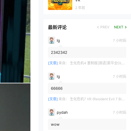
VR
2 年前
最新评论
PREV
NEXT
lg
7 小时后
2342342
[文章]
来自：
生化危机4 重制版|国语|豪华全DLC（Resident Evil 4 VR）
lg
7 小时后
66666
[文章]
来自：
生化危机7 VR (Resident Evil 7 Biohazard VR)
pydah
7 小时后
wow