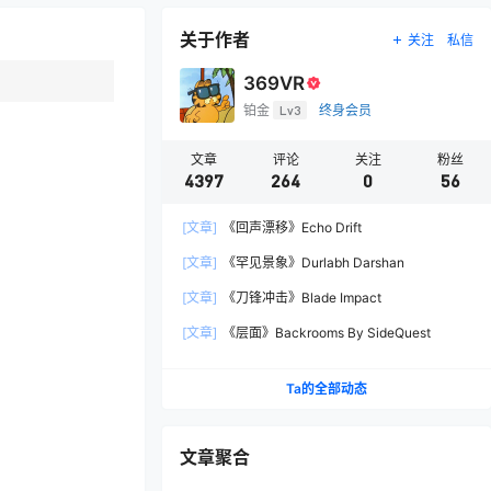
关于作者
关注
私信
369VR
铂金
Lv3
终身会员
文章
评论
关注
粉丝
4397
264
0
56
[文章]
《回声漂移》Echo Drift
[文章]
《罕见景象》Durlabh Darshan
[文章]
《刀锋冲击》Blade Impact
[文章]
《层面》Backrooms By SideQuest
Ta的全部动态
文章聚合