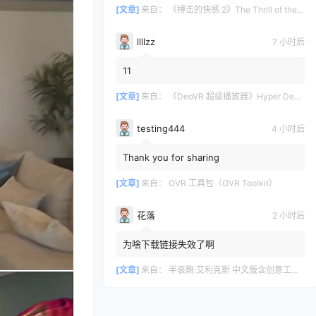
[文章]
来自：
《搏击的快感 2》The Thrill of the Fight 2
llllzz
7 小时后
11
[文章]
来自：
《DeoVR 超级播放器》Hyper DeoVR – VR Video Streaming
testing444
4 小时后
Thank you for sharing
[文章]
来自：
OVR 工具包（OVR Toolkit）
花落
2 小时后
为啥下载链接失效了啊
[文章]
来自：
半衰期:艾利克斯 中文版含创意工坊地图（Half-Life: Alyx）