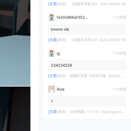
[文章]
来自：
《出租车司机VR》TAXI DRIVER VR
fe50c866af35290a170a6675cb0d97d11678
7 小时后
hmmm idk
[文章]
来自：
《出租车司机VR》TAXI DRIVER VR
lg
7 小时后
234234234
[文章]
来自：
骨骼实验室 汉化中文版（BONELAB）
Role
7 小时后
1
[文章]
来自：
VR电视剧（ハナビ HANA type B）我的机器人女仆