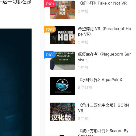
——这一切都在深
《好与坏》Fake or Not VR
TOP1
2 年前
希望悖论 VR（Paradox of Ho
TOP2
pe VR）
2 年前
瘟疫幸存者（Plagueborn Sur
TOP3
vivor）
1 年前
《水球世界》AquaPoloX
5 个月前
《角斗士汉化中文版》GORN
VR
2 年前
《被正方形吓到》Scared By