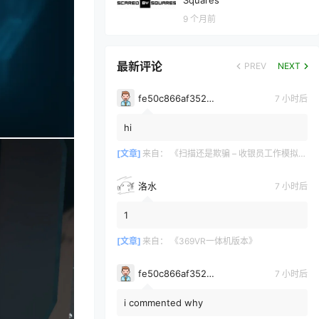
Squares
9 个月前
最新评论
PREV
NEXT
fe50c866af35290a170a6675cb0d97d11678
7 小时后
hi
[文章]
来自：
《扫描还是欺骗 – 收银员工作模拟器》Scan or Scam – Cashier Job Simulator
洛水
7 小时后
1
[文章]
来自：
《369VR一体机版本》
fe50c866af35290a170a6675cb0d97d11678
7 小时后
i commented why