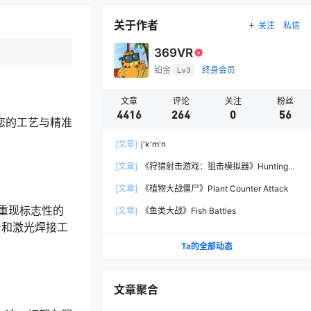
关于作者
关注
私信
369VR
铂金
Lv3
终身会员
文章
评论
关注
粉丝
4416
264
0
56
。您的工艺与精准
[文章]
j'k'm'n
[文章]
《狩猎射击游戏：狙击模拟器》Hunting
Shooter: Sniper Simulator
[文章]
《植物大战僵尸》Plant Counter Attack
重现标志性的
[文章]
《鱼类大战》Fish Battles
台和激光焊接工
Ta的全部动态
文章聚合