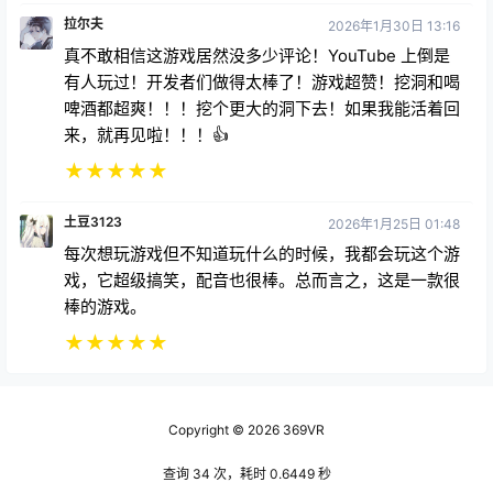
拉尔夫
2026年1月30日 13:16
真不敢相信这游戏居然没多少评论！YouTube 上倒是
有人玩过！开发者们做得太棒了！游戏超赞！挖洞和喝
啤酒都超爽！！！挖个更大的洞下去！如果我能活着回
来，就再见啦！！！👍
★
★
★
★
★
土豆3123
2026年1月25日 01:48
每次想玩游戏但不知道玩什么的时候，我都会玩这个游
戏，它超级搞笑，配音也很棒。总而言之，这是一款很
棒的游戏。
★
★
★
★
★
Copyright © 2026
369VR
查询 34 次，耗时 0.6449 秒