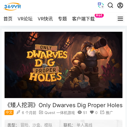
Hot
首页
VR论坛
VR快讯
专题
客户端下载
Quest
《矮人挖洞》Only Dwarves Dig Proper Holes
中文
6 个月前
Quest 一体机游戏
51
0
推广
类型：
冒险、沙盒、模拟
联机：
单人离线