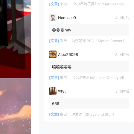
[文章]
来自：
《VD串流工具》Virtual Desktop 破解版
Namlacc9
4 小时后
😁😁😁hay
[文章]
来自：
动感足球 PRO（Motion Soccer PRO）
Alex26098
3 小时后
嘻嘻嘻嘻嘻
[文章]
来自：
《沉浸式画廊》immerGallery VR
初见
2 小时后
666
[文章]
来自：
理发师（Shave and Stuff）