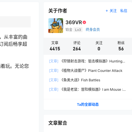
关于作者
关注
私信
369VR
铂金
Lv3
终身会员
机，从丰富的曲
文章
评论
关注
粉丝
订阅后畅享超
4415
264
0
56
[文章]
《狩猎射击游戏：狙击模拟器》Hunting
躺着玩。无论您
Shooter: Sniper Simulator
[文章]
《植物大战僵尸》Plant Counter Attack
[文章]
《鱼类大战》Fish Battles
[文章]
《我是老鼠：冒险模拟器》I am Mouse :
Adventure Simulator
Ta的全部动态
文章聚合