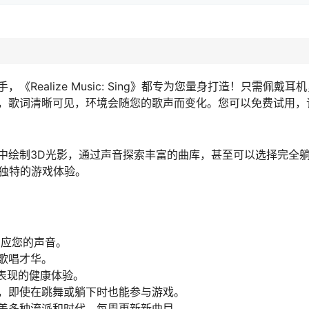
ealize Music: Sing》都专为您量身打造！只需佩戴耳
，歌词清晰可见，环境会随您的歌声而变化。您可以免费试用，
中绘制3D光影，通过声音探索丰富的曲库，甚至可以选择完全
来独特的游戏体验。
回应您的声音。
歌唱才华。
由表现的健康体验。
，即使在跳舞或躺下时也能参与游戏。
盖多种流派和时代，每周更新新曲目。