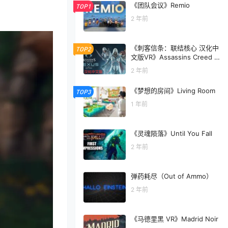
《团队会议》Remio
TOP1
2 年前
《刺客信条：联结核心 汉化中
TOP2
文版VR》Assassins Creed N
exus VR
2 年前
《梦想的房间》Living Room
TOP3
1 年前
《灵魂陨落》Until You Fall
2 年前
弹药耗尽（Out of Ammo）
2 年前
《马德里黑 VR》Madrid Noir