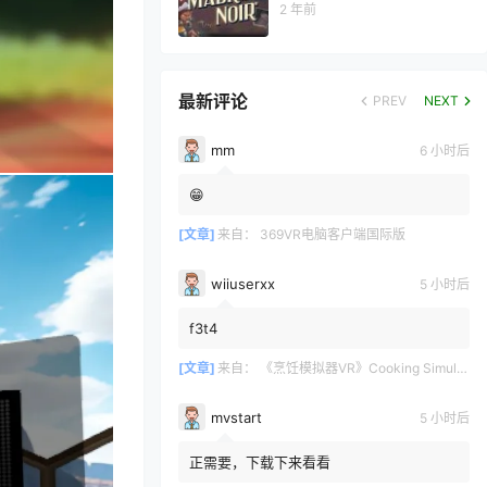
2 年前
最新评论
PREV
NEXT
mm
6 小时后
😁
[文章]
来自：
369VR电脑客户端国际版
wiiuserxx
5 小时后
f3t4
[文章]
来自：
《烹饪模拟器VR》Cooking Simulator VR
mvstart
5 小时后
正需要，下载下来看看