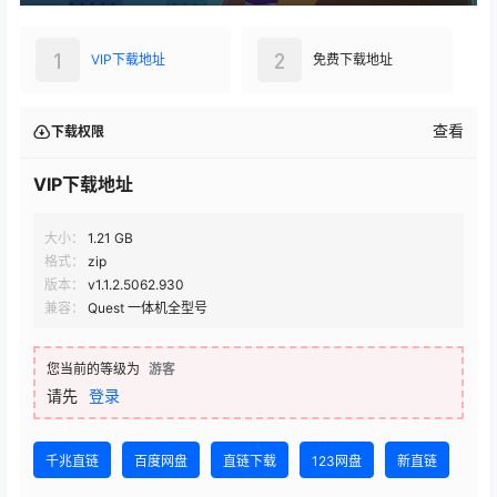
1
2
VIP下载地址
免费下载地址
查看
下载权限
VIP下载地址
大小：
1.21 GB
格式：
zip
版本：
v1.1.2.5062.930
兼容：
Quest 一体机全型号
您当前的等级为
游客
请先
登录
千兆直链
百度网盘
直链下载
123网盘
新直链