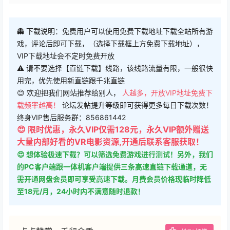
👻 下载说明：免费用户可以使用免费下载地址下载全站所有游
戏，评论后即可下载，（选择下载框上方免费下载地址），
VIP下载地址会不定时免费开放
⚠ 请不要选择【直链下载】线路，该线路流量有限，一般很快
用完，优先使用新直链跟千兆直链
😊 欢迎把我们网站推荐给别人，
人越多，开放VIP地址免费下
载频率越高！
论坛发帖提升等级即可获得更多每日下载次数！
终身VIP售后服务群：856861442
😍 限时优惠，永久VIP仅需128元，永久VIP额外赠送
大量内部好看的VR电影资源,开通后联系客服获取！
😍 想体验极速下载？可以筛选免费游戏进行测试！另外，我们
的PC客户端跟一体机客户端提供三条高速直链下载通道，无
需开通网盘会员即可享受高速下载。月费会员价格现临时降低
至18元/月，24小时内不满意随时退款！
点点赞赏，手留余香
给TA打赏