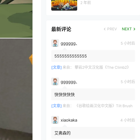
2 年前
最新评论
PREV
NEXT
gggggg、
5 小时后
5555555555555
[文章]
来自：
攀岩2中文汉化版《The Climb2》
gggggg、
5 小时后
快快快快快
[文章]
来自：
《谷歌绘画汉化中文版》Tilt Brush
xiaokaka
4 小时后
艾弗森的