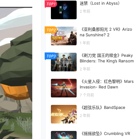
迷禁（Lost in Abyss）
TOP1
2 年前
《亚利桑那阳光 2 VR》Arizo
TOP2
na Sunshine? 2
1 年前
《剃刀党 国王的赎金》Peaky
TOP3
Blinders: The King’s Ransom
2 年前
《火星入侵：红色黎明》Mars
Invasion- Red Dawn
7 个月前
《超弦乐队》BandSpace
2 年前
《摇摇欲坠》Crumbling VR