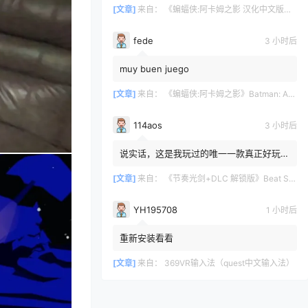
[文章]
来自：
《蝙蝠侠:阿卡姆之影 汉化中文版》Batman: Arkham Shadow
fede
3 小时后
muy buen juego
[文章]
来自：
《蝙蝠侠:阿卡姆之影》Batman: Arkham Shadow
114aos
3 小时后
说实话，这是我玩过的唯一一款真正好玩的
VR游戏。我玩过的游戏不多，但玩过的那
些都不太好。我觉得《Bea...
[文章]
来自：
《节奏光剑+DLC 解锁版》Beat Saber VR
YH195708
1 小时后
重新安装看看
[文章]
来自：
369VR输入法（quest中文输入法）