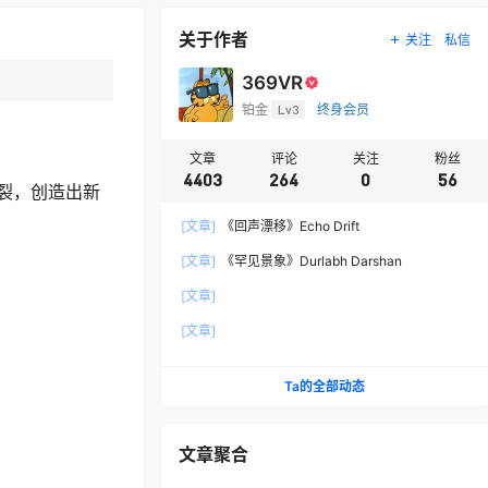
关于作者
关注
私信
369VR
铂金
Lv3
终身会员
文章
评论
关注
粉丝
4403
264
0
56
裂，创造出新
[文章]
《回声漂移》Echo Drift
[文章]
《罕见景象》Durlabh Darshan
[文章]
[文章]
Ta的全部动态
文章聚合