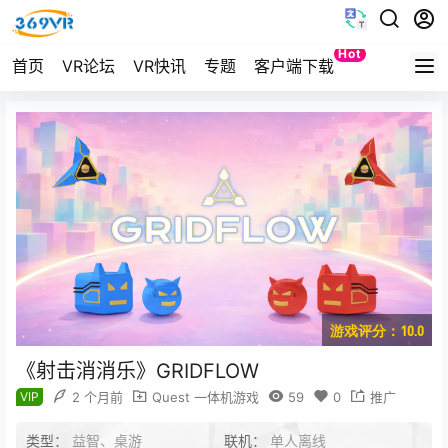
Hot
首页
VR论坛
VR快讯
专题
客户端下载
Quest
游戏评分：10.0
《射击消消乐》GRIDFLOW
VIP
2 个月前
Quest 一体机游戏
59
0
推广
类型：
益智、桌游
联机：
单人离线