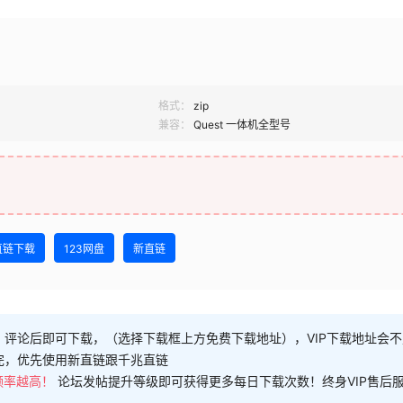
格式：
zip
兼容：
Quest 一体机全型号
直链下载
123网盘
新直链
，评论后即可下载，（选择下载框上方免费下载地址），VIP下载地址会
完，优先使用新直链跟千兆直链
频率越高！
论坛发帖提升等级即可获得更多每日下载次数！终身VIP售后