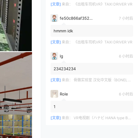
[文章]
来自：
《出租车司机VR》TAXI DRIVER VR
fe50c866af35290a170a6675cb0d97d11678
7 小时后
hmmm idk
[文章]
来自：
《出租车司机VR》TAXI DRIVER VR
lg
6 小时后
234234234
[文章]
来自：
骨骼实验室 汉化中文版（BONELAB）
Role
6 小时后
1
[文章]
来自：
VR电视剧（ハナビ HANA type B）我的机器人女仆