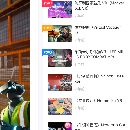
匈牙利摇滚鼓乐 VR（Magyar
TOP1
ock VR）
2 年前
虚拟假期（Virtual Vacation
TOP2
s）
2 年前
莱斯米尔斯体操VR（LES MIL
TOP3
LS BODYCOMBAT VR）
1 年前
《忍者破碎机》Shinobi Brea
ker
2 年前
《专业堵漏》Hermetika VR
2 年前
《牛顿的摇篮》Newton’s Cra