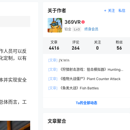
关于作者
关注
私信
369VR
铂金
Lv3
终身会员
文章
评论
关注
粉丝
4416
264
0
56
作人员可以反
化定制，以有
[文章]
j'k'm'n
[文章]
《狩猎射击游戏：狙击模拟器》Hunting
Shooter: Sniper Simulator
[文章]
《植物大战僵尸》Plant Counter Attack
本并实现安全
[文章]
《鱼类大战》Fish Battles
总体而言，工
Ta的全部动态
文章聚合