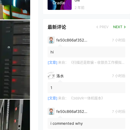
dle
2 年前
最新评论
PREV
NEXT
fe50c866af35290a170a6675cb0d97d11678
7 小时后
hi
[文章]
来自：
《扫描还是欺骗 – 收银员工作模拟器》Scan or Scam – Cashier Job Simulator
洛水
7 小时后
1
[文章]
来自：
《369VR一体机版本》
fe50c866af35290a170a6675cb0d97d11678
7 小时后
i commented why