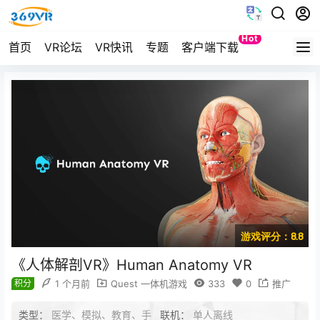
Hot
首页
VR论坛
VR快讯
专题
客户端下载
Quest
游戏评分：8.8
《人体解剖VR》Human Anatomy VR
积分
1 个月前
Quest 一体机游戏
333
0
推广
类型：
医学、模拟、教育、手
联机：
单人离线