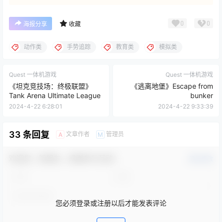
0
0
海报分享
收藏
动作类
手势追踪
教育类
模拟类
Quest 一体机游戏
Quest 一体机游戏
《坦克竞技场：终极联盟》
《逃离地堡》Escape from
Tank Arena Ultimate League
bunker
2024-4-22 6:28:01
2024-4-22 9:33:39
33 条回复
文章作者
管理员
A
M
欢迎您，新朋友，感谢参与互动！
确认修改
您必须登录或注册以后才能发表评论