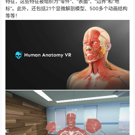
特征，这些特征被组织为"零件"、"表面"、"边界"和"地
标"。此外，还包括21个显微解剖模型、500多个动画结构
等等！