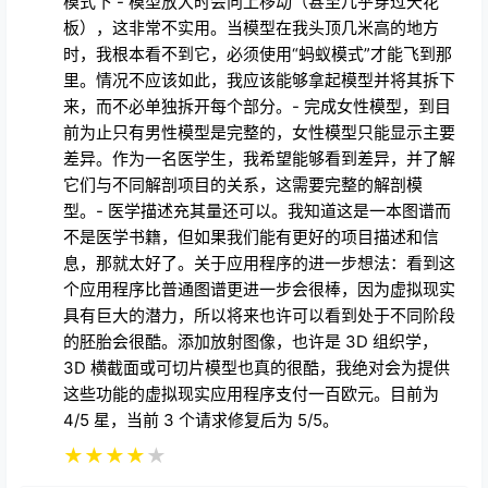
模式下 - 模型放大时会向上移动（甚至几乎穿过天花
板），这非常不实用。当模型在我头顶几米高的地方
时，我根本看不到它，必须使用“蚂蚁模式”才能飞到那
里。情况不应该如此，我应该能够拿起模型并将其拆下
来，而不必单独拆开每个部分。- 完成女性模型，到目
前为止只有男性模型是完整的，女性模型只能显示主要
差异。作为一名医学生，我希望能够看到差异，并了解
它们与不同解剖项目的关系，这需要完整的解剖模
型。- 医学描述充其量还可以。我知道这是一本图谱而
不是医学书籍，但如果我们能有更好的项目描述和信
息，那就太好了。关于应用程序的进一步想法：看到这
个应用程序比普通图谱更进一步会很棒，因为虚拟现实
具有巨大的潜力，所以将来也许可以看到处于不同阶段
的胚胎会很酷。添加放射图像，也许是 3D 组织学，
3D 横截面或可切片模型也真的很酷，我绝对会为提供
这些功能的虚拟现实应用程序支付一百欧元。目前为
4/5 星，当前 3 个请求修复后为 5/5。
★
★
★
★
★