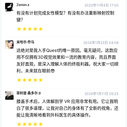
Zenon.x
2023年11月4日 17:05
有没有计划完成女性模型？有没有办法重新映射控制
键？
★
★
★
★
★
米哈尔·乔马
2024年1月23日 04:08
这绝对是我入手Quest的唯一原因。毫无疑问，这款应
用不仅拥有3D视觉效果和一流的教育内容，而且界面
友好直观，是深入理解人体的终极利器。祝大家一切顺
利，未来就在眼前😎
★
★
★
★
★
菲利普·桑多尔.9
2024年1月11日 05:23
膝盖手术后，人体解剖学 VR 应用非常有用。它让我明
白了很多道理，让我对自己的身体有了全新的视角，还
能让我清晰地看到外科医生的具体操作。
★
★
★
★
★