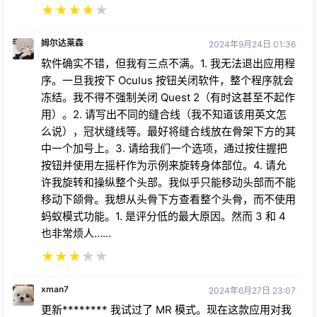
★
★
★
★
★
姆尔达莱森
2024年9月24日 01:36
软件确实不错，但我有三点不满。1. 我无法退出应用程
序。一旦我按下 Oculus 按钮关闭软件，整个程序就会
冻结。我不得不强制关闭 Quest 2（有时这甚至不起作
用）。2. 请写出不同的缝合线（我不知道该用英文怎
么说），冠状缝线等。最好将缝合线放在骨架下方的其
中一个加号上。3. 请给我们一个选项，通过按住握把
按钮并使用左摇杆作为示例来旋转身体部位。4. 请允
许我旋转和操纵整个头部。我似乎只能移动头部而不能
移动下颌骨。我想从头骨下方查看整个头骨，而不使用
蚂蚁模式功能。1. 是评分低的最大原因。然而 3 和 4
也非常烦人……
★
★
★
★
★
xman7
2024年6月27日 23:07
更新******** 我试过了 MR 模式。现在这款应用对我