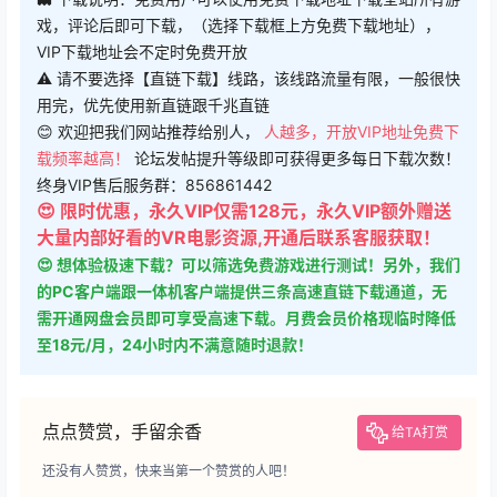
戏，评论后即可下载，（选择下载框上方免费下载地址），
VIP下载地址会不定时免费开放
⚠ 请不要选择【直链下载】线路，该线路流量有限，一般很快
用完，优先使用新直链跟千兆直链
😊 欢迎把我们网站推荐给别人，
人越多，开放VIP地址免费下
载频率越高！
论坛发帖提升等级即可获得更多每日下载次数！
终身VIP售后服务群：856861442
😍 限时优惠，永久VIP仅需128元，永久VIP额外赠送
大量内部好看的VR电影资源,开通后联系客服获取！
😍 想体验极速下载？可以筛选免费游戏进行测试！另外，我们
的PC客户端跟一体机客户端提供三条高速直链下载通道，无
需开通网盘会员即可享受高速下载。月费会员价格现临时降低
至18元/月，24小时内不满意随时退款！
点点赞赏，手留余香
给TA打赏
还没有人赞赏，快来当第一个赞赏的人吧！