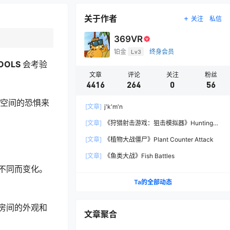
关于作者
关注
私信
369VR
铂金
Lv3
终身会员
OOLS
会考验
文章
评论
关注
粉丝
4416
264
0
56
空间的恐惧来
[文章]
j'k'm'n
[文章]
《狩猎射击游戏：狙击模拟器》Hunting
Shooter: Sniper Simulator
[文章]
《植物大战僵尸》Plant Counter Attack
[文章]
《鱼类大战》Fish Battles
不同而变化。
Ta的全部动态
房间的外观和
文章聚合