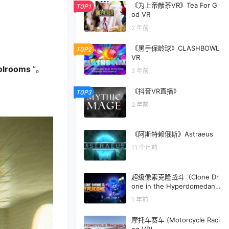
《为上帝献茶VR》Tea For G
TOP1
od VR
2 年前
《黑手保龄球》CLASHBOWL
TOP2
VR
olrooms
”。
2 年前
《抖音VR直播》
TOP3
2 年前
《阿斯特赖俄斯》Astraeus
11 个月前
超级像素克隆战斗（Clone Dr
one in the Hyperdomedan
i）
1 年前
摩托车赛车 (Motorcycle Raci