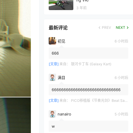
ng VR)
3 年前
最新评论
PREV
NEXT
初见
6 小时后
666
[文章]
来自：
银河卡丁车 (Galaxy Kart)
满目
6 小时后
66666666666666666666666666666
[文章]
来自：
PICO移植版《节奏光剑》Beat Saber 一体机游戏
nanairo
5 小时后
w