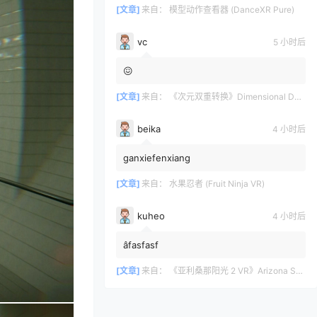
[文章]
来自：
模型动作查看器 (DanceXR Pure)
vc
5 小时后
😖
[文章]
来自：
《次元双重转换》Dimensional Double Shift
beika
4 小时后
ganxiefenxiang
[文章]
来自：
水果忍者 (Fruit Ninja VR)
kuheo
4 小时后
âfasfasf
[文章]
来自：
《亚利桑那阳光 2 VR》Arizona Sunshine? 2