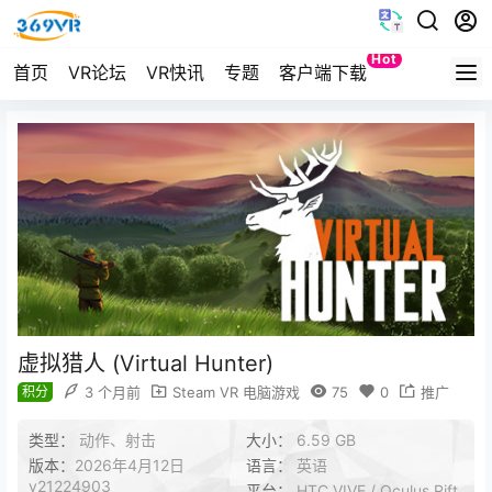
Hot
首页
VR论坛
VR快讯
专题
客户端下载
Quest
虚拟猎人 (Virtual Hunter)
积分
3 个月前
Steam VR 电脑游戏
75
0
推广
类型：
动作、射击
大小：
6.59 GB
版本：
2026年4月12日
语言：
英语
v21224903
平台：
HTC VIVE / Oculus Rift