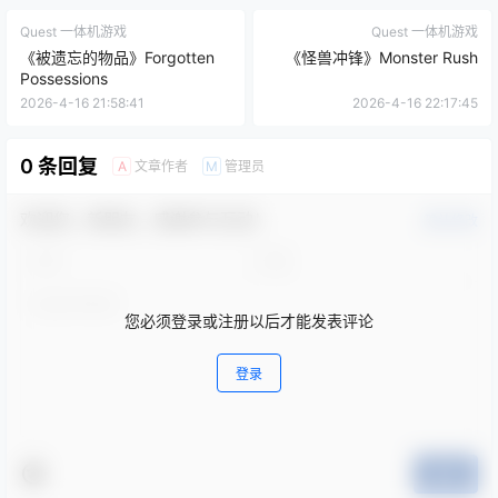
Quest 一体机游戏
Quest 一体机游戏
《被遗忘的物品》Forgotten
《怪兽冲锋》Monster Rush
Possessions
2026-4-16 21:58:41
2026-4-16 22:17:45
0 条回复
文章作者
管理员
A
M
欢迎您，新朋友，感谢参与互动！
确认修改
您必须登录或注册以后才能发表评论
登录
提交