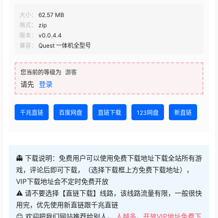
大小：
62.57 MB
格式：
zip
版本：
v0.0.4.4
兼容：
Quest 一体机全型号
您当前的等级为
游客
请先
登录
千兆直链
百度网盘
直链下载
123网盘
新直链
👻 下载说明：免费用户可以使用免费下载地址下载全站所有游
戏，评论后即可下载，（选择下载框上方免费下载地址），
VIP下载地址会不定时免费开放
⚠ 请不要选择【直链下载】线路，该线路流量有限，一般很快
用完，优先使用新直链跟千兆直链
😊 欢迎把我们网站推荐给别人，
人越多，开放VIP地址免费下
载频率越高！
论坛发帖提升等级即可获得更多每日下载次数！