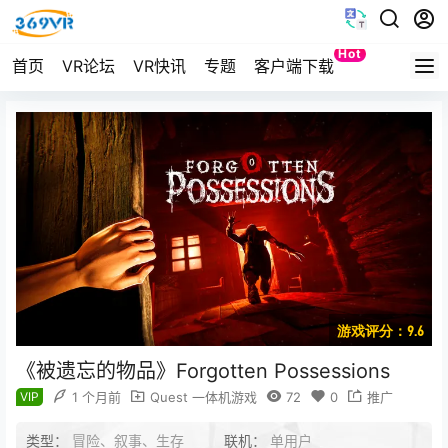
Hot
首页
VR论坛
VR快讯
专题
客户端下载
Quest
游戏评分：9.6
《被遗忘的物品》Forgotten Possessions
VIP
1 个月前
Quest 一体机游戏
72
0
推广
类型：
冒险、叙事、生存
联机：
单用户