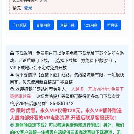
请先
登录
千兆直链
百度网盘
直链下载
123网盘
新直链
👻 下载说明：免费用户可以使用免费下载地址下载全站所有游
戏，评论后即可下载，（选择下载框上方免费下载地址），
VIP下载地址会不定时免费开放
⚠ 请不要选择【直链下载】线路，该线路流量有限，一般很快
用完，优先使用新直链跟千兆直链
😊 欢迎把我们网站推荐给别人，
人越多，开放VIP地址免费下
载频率越高！
论坛发帖提升等级即可获得更多每日下载次数！
终身VIP售后服务群：856861442
😍 限时优惠，永久VIP仅需128元，永久VIP额外赠送
大量内部好看的VR电影资源,开通后联系客服获取！
😍 想体验极速下载？可以筛选免费游戏进行测试！另外，我们
的PC客户端跟一体机客户端提供三条高速直链下载通道，无
需开通网盘会员即可享受高速下载。月费会员价格现临时降低