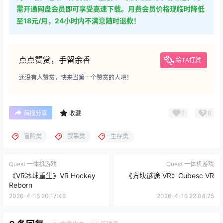
至18元/月，24小时内不满意随时退款！
点点赞赏，手留余香
给TA打赏
还没有人赞赏，快来当第一个赞赏的人吧！
0
0
海报分享
收藏
冒险类
叙事类
生存类
Quest 一体机游戏
Quest 一体机游戏
《VR冰球重生》VR Hockey
《方块谜途 VR》Cubesc VR
Reborn
2026-4-16 20:17:46
2026-4-16 22:04:25
0 条回复
文章作者
管理员
A
M