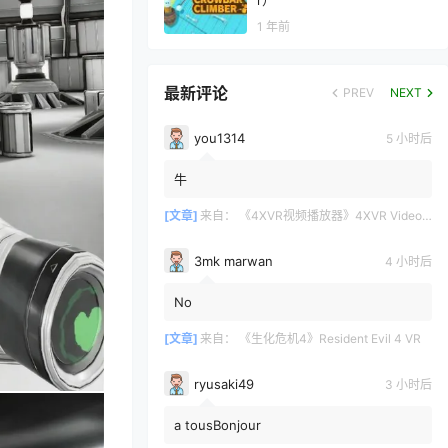
r）
1 年前
最新评论
PREV
NEXT
you1314
5 小时后
牛
[文章]
来自：
《4XVR视频播放器》4XVR Video Player
3mk marwan
4 小时后
No
[文章]
来自：
《生化危机4》Resident Evil 4 VR
ryusaki49
3 小时后
a tousBonjour