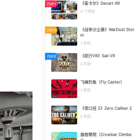
《笛卡尔》Decart XR
TOP1
4 个月前
《战争沙尘暴》WarDust Stor
TOP2
m
1 年前
《航行VR》Sail VR
TOP3
2 年前
飞蝇钓鱼（Fly Caster）
1 年前
《零口径 2》Zero Caliber 2
2 年前
撬棍攀爬（Crowbar Climbe