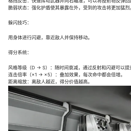
格挡反击：快速挥动武器并向右瞄准，可以将投射物反弹回
脆弱状态：强化护盾使其暴露在外，受到的攻击将更加猛烈
躲闪技巧：
用身体进行闪避，靠近敌人并保持移动。
得分系统：
风格等级（D → S）：随时间衰减，通过反射和闪避可以
连击倍率（×1 → ×5）：叠加效果，每次命中都会倍增。
距离缩放：离敌人越近，得分价值越高。