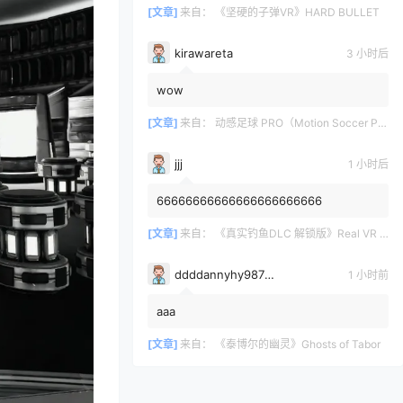
[文章]
来自：
《坚硬的子弹VR》HARD BULLET
kirawareta
3 小时后
wow
[文章]
来自：
动感足球 PRO（Motion Soccer PRO）
jjj
1 小时后
66666666666666666666666
[文章]
来自：
《真实钓鱼DLC 解锁版》Real VR Fishing DLC
ddddannyhy987878
1 小时前
aaa
[文章]
来自：
《泰博尔的幽灵》Ghosts of Tabor