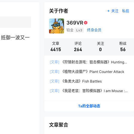
关于作者
关注
私信
369VR
铂金
Lv3
终身会员
，抵御一波又一
文章
评论
关注
粉丝
4415
264
0
56
[文章]
《狩猎射击游戏：狙击模拟器》Hunting
Shooter: Sniper Simulator
[文章]
《植物大战僵尸》Plant Counter Attack
[文章]
《鱼类大战》Fish Battles
[文章]
《我是老鼠：冒险模拟器》I am Mouse :
Adventure Simulator
Ta的全部动态
文章聚合