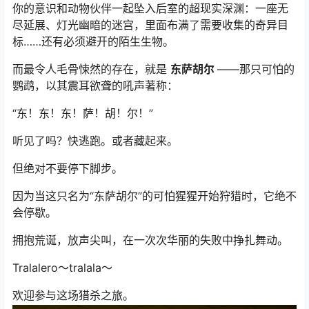
你的意识和动物伙伴一起坠入后室的超现实深渊：一座无
尽延展、灯光幽暗的迷宫，里面布满了需要收集的奇异目
标……还有必须避开的陌生生物。
而最令人毛骨悚然的存在，就是
东萨胡尔
——那只可怕的
鹦鹉，以其震耳欲聋的吼声著称：
“东！东！东！萨！胡！尔！”
听见了吗？快逃跑。或者藏起来。
但绝对不要停下脚步。
因为当这只名为“东萨胡尔”的可怕猩猩开始狩猎时，它绝不
会停歇。
拥抱荒诞，放声尖叫，在一次次华丽的失败中挣扎舞动。
Tralalero～tralala～
欢迎参与这场猎杀之旅。