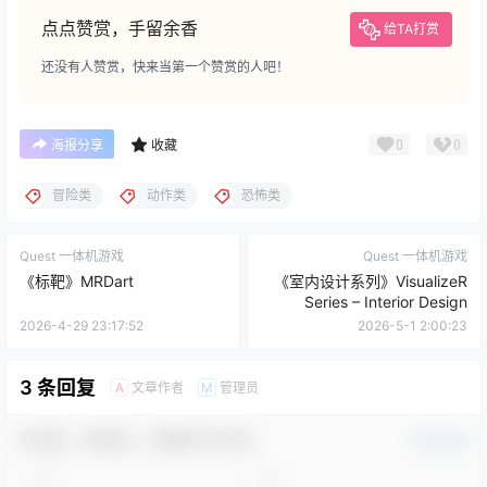
点点赞赏，手留余香
给TA打赏
还没有人赞赏，快来当第一个赞赏的人吧！
0
0
海报分享
收藏
冒险类
动作类
恐怖类
Quest 一体机游戏
Quest 一体机游戏
《标靶》MRDart
《室内设计系列》VisualizeR
Series – Interior Design
2026-4-29 23:17:52
2026-5-1 2:00:23
3 条回复
文章作者
管理员
A
M
欢迎您，新朋友，感谢参与互动！
确认修改