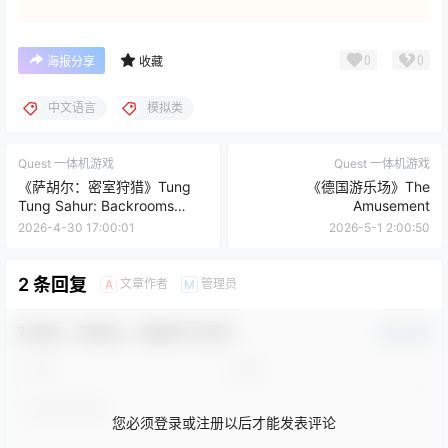
0
0
海报分享
收藏
中文语言
模拟类
Quest 一体机游戏
Quest 一体机游戏
《萨胡尔：密室狩猎》Tung
《德国游乐场》The
Tung Sahur: Backrooms
Amusement
Hunt
2026-4-30 17:00:01
2026-5-1 2:00:50
2 条回复
文章作者
管理员
A
M
欢迎您，新朋友，感谢参与互动！
确认修改
您必须登录或注册以后才能发表评论