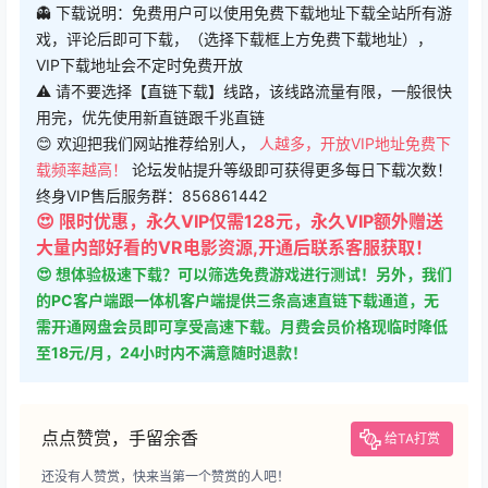
👻 下载说明：免费用户可以使用免费下载地址下载全站所有游
戏，评论后即可下载，（选择下载框上方免费下载地址），
VIP下载地址会不定时免费开放
⚠ 请不要选择【直链下载】线路，该线路流量有限，一般很快
用完，优先使用新直链跟千兆直链
😊 欢迎把我们网站推荐给别人，
人越多，开放VIP地址免费下
载频率越高！
论坛发帖提升等级即可获得更多每日下载次数！
终身VIP售后服务群：856861442
😍 限时优惠，永久VIP仅需128元，永久VIP额外赠送
大量内部好看的VR电影资源,开通后联系客服获取！
😍 想体验极速下载？可以筛选免费游戏进行测试！另外，我们
的PC客户端跟一体机客户端提供三条高速直链下载通道，无
需开通网盘会员即可享受高速下载。月费会员价格现临时降低
至18元/月，24小时内不满意随时退款！
点点赞赏，手留余香
给TA打赏
还没有人赞赏，快来当第一个赞赏的人吧！