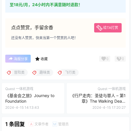
至18元/月，24小时内不满意随时退款！
点点赞赏，手留余香
给TA打赏
还没有人赞赏，快来当第一个赞赏的人吧！
0
0
海报分享
收藏
冒险类
趣味类
飞行类
Quest 一体机游戏
Quest 一体机游戏
《基金会之旅》Journey to
《行尸走肉：圣徒与罪人 – 第1
Foundation
章》The Walking Dead:
Saints and Sinners
2024-4-15 14:13:43
2024-4-15 17:20:27
1 条回复
文章作者
管理员
A
M