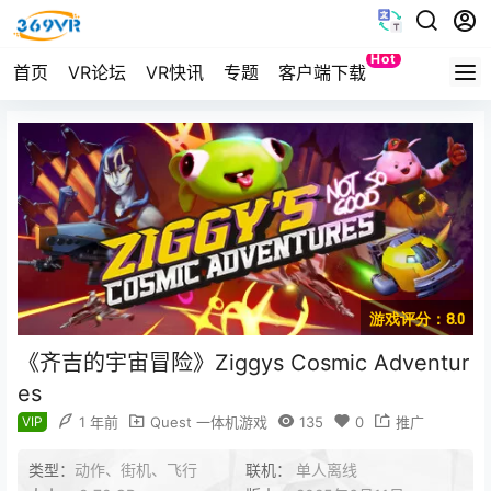
Hot
首页
VR论坛
VR快讯
专题
客户端下载
Quest
游戏评分：8.0
《齐吉的宇宙冒险》Ziggys Cosmic Adventur
es
VIP
1 年前
Quest 一体机游戏
135
0
推广
类型：
动作、街机、飞行
联机：
单人离线