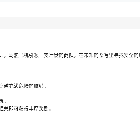
兵，驾驶飞机引领一支迁徙的商队，在未知的苍穹里寻找安全的
穿越充满危险的航线。
筑。
通关即可获得丰厚奖励。