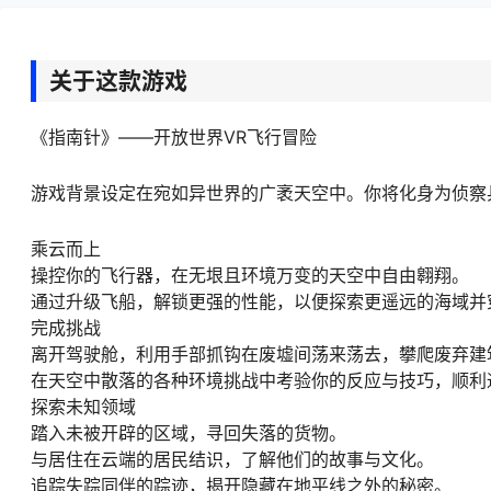
关于这款游戏
《指南针》——开放世界VR飞行冒险
游戏背景设定在宛如异世界的广袤天空中。你将化身为侦察
乘云而上
操控你的飞行器，在无垠且环境万变的天空中自由翱翔。
通过升级飞船，解锁更强的性能，以便探索更遥远的海域并
完成挑战
离开驾驶舱，利用手部抓钩在废墟间荡来荡去，攀爬废弃建
在天空中散落的各种环境挑战中考验你的反应与技巧，顺利
探索未知领域
踏入未被开辟的区域，寻回失落的货物。
与居住在云端的居民结识，了解他们的故事与文化。
追踪失踪同伴的踪迹，揭开隐藏在地平线之外的秘密。