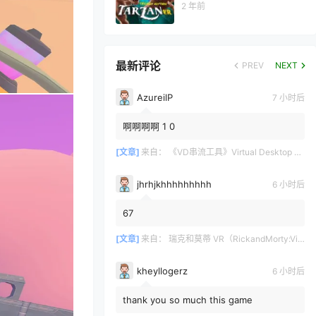
2 年前
最新评论
PREV
NEXT
AzureilP
7 小时后
啊啊啊啊 1 0
[文章]
来自：
《VD串流工具》Virtual Desktop 破解版
jhrhjkhhhhhhhhh
6 小时后
67
[文章]
来自：
瑞克和莫蒂 VR（RickandMorty:VirtualRick-ality）
kheyllogerz
6 小时后
thank you so much this game