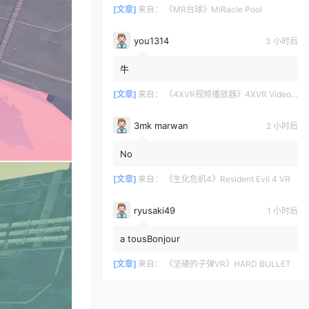
[文章]
来自：
《MR台球》MiRacle Pool
you1314
3 小时后
牛
[文章]
来自：
《4XVR视频播放器》4XVR Video Player
3mk marwan
2 小时后
No
[文章]
来自：
《生化危机4》Resident Evil 4 VR
ryusaki49
1 小时后
a tousBonjour
[文章]
来自：
《坚硬的子弹VR》HARD BULLET