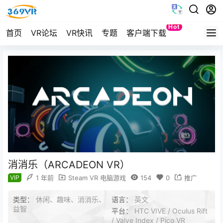
Hot
首页
VR论坛
VR快讯
专题
客户端下载
Quest
消消乐（ARCADEON VR）
VIP
1 年前
Steam VR 电脑游戏
154
0
推广
类型：
休闲、趣味、消消乐、
语言：
英文
益智
平台：
HTC VIVE / Oculus Rift
/ Valve Index / Pico VR