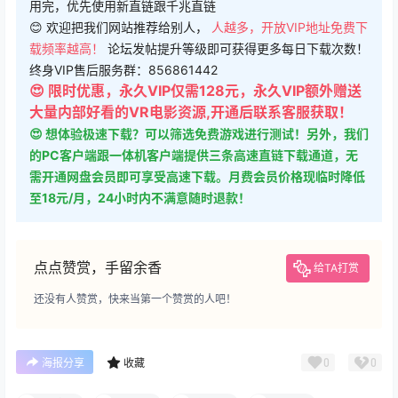
用完，优先使用新直链跟千兆直链
😊 欢迎把我们网站推荐给别人，
人越多，开放VIP地址免费下
载频率越高！
论坛发帖提升等级即可获得更多每日下载次数！
终身VIP售后服务群：856861442
😍 限时优惠，永久VIP仅需128元，永久VIP额外赠送
大量内部好看的VR电影资源,开通后联系客服获取！
😍 想体验极速下载？可以筛选免费游戏进行测试！另外，我们
的PC客户端跟一体机客户端提供三条高速直链下载通道，无
需开通网盘会员即可享受高速下载。月费会员价格现临时降低
至18元/月，24小时内不满意随时退款！
点点赞赏，手留余香
给TA打赏
还没有人赞赏，快来当第一个赞赏的人吧！
0
0
海报分享
收藏