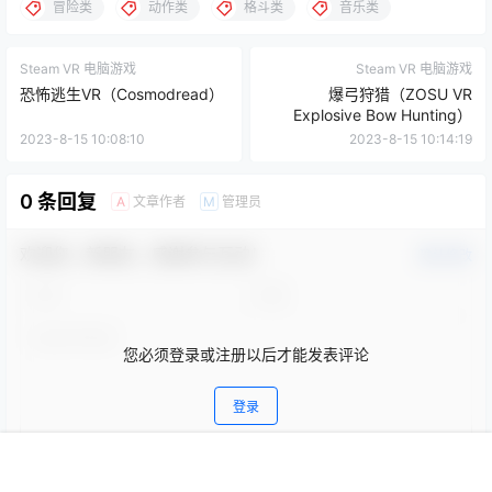
冒险类
动作类
格斗类
音乐类
Steam VR 电脑游戏
Steam VR 电脑游戏
恐怖逃生VR（Cosmodread）
爆弓狩猎（ZOSU VR
Explosive Bow Hunting）
2023-8-15 10:08:10
2023-8-15 10:14:19
0 条回复
文章作者
管理员
A
M
欢迎您，新朋友，感谢参与互动！
确认修改
您必须登录或注册以后才能发表评论
登录
首页
专题
会员
搜索
菜单
我的