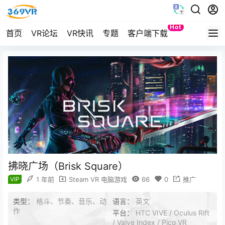
Hot
首页
VR论坛
VR快讯
专题
客户端下载
Quest
拂晓广场（Brisk Square）
VIP
1 年前
Steam VR 电脑游戏
66
0
推广
类型：
格斗、节奏、音乐、动
语言：
英文
作
平台：
HTC VIVE / Oculus Rift
/ Valve Index / Pico VR