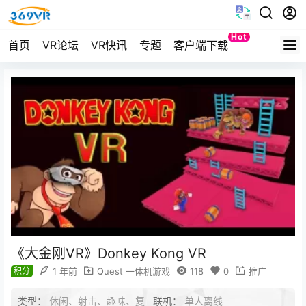
Hot
首页
VR论坛
VR快讯
专题
客户端下载
Quest
《大金刚VR》Donkey Kong VR
积分
1 年前
Quest 一体机游戏
118
0
推广
类型：
休闲、射击、趣味、复
联机：
单人离线