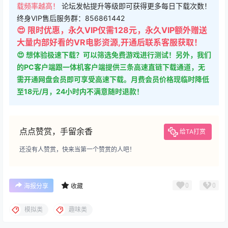
大小：
200.67 MB
格式：
zip
版本：
v2 v74.2
兼容：
Quest 一体机全型号
您当前的等级为
游客
请先
登录
千兆直链
百度网盘
直链下载
123网盘
新直链
👻 下载说明：免费用户可以使用免费下载地址下载全站所有游
戏，评论后即可下载，（选择下载框上方免费下载地址），
VIP下载地址会不定时免费开放
⚠ 请不要选择【直链下载】线路，该线路流量有限，一般很快
用完，优先使用新直链跟千兆直链