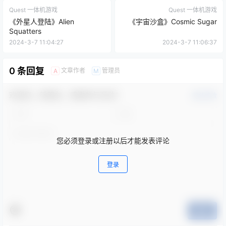
😊 欢迎把我们网站推荐给别人，
人越多，开放VIP地址免费下
载频率越高！
论坛发帖提升等级即可获得更多每日下载次数！
终身VIP售后服务群：856861442
😍 限时优惠，永久VIP仅需128元，永久VIP额外赠送
大量内部好看的VR电影资源,开通后联系客服获取！
😍 想体验极速下载？可以筛选免费游戏进行测试！另外，我们
的PC客户端跟一体机客户端提供三条高速直链下载通道，无
需开通网盘会员即可享受高速下载。月费会员价格现临时降低
至18元/月，24小时内不满意随时退款！
点点赞赏，手留余香
给TA打赏
还没有人赞赏，快来当第一个赞赏的人吧！
0
0
海报分享
收藏
模拟类
趣味类