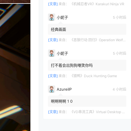
[文章]
来自：
《机械忍者VR》Karakuri Ninja VR
小妮子
5 小时后
经典画面
[文章]
来自：
《恶狼行动 回归》Operation Wolf Returns: First Mission VR
小妮子
5 小时后
打不着会出狗狗嘲笑你吗
[文章]
来自：
《猎鸭》Duck Hunting Game
AzureilP
4 小时后
啊啊啊啊 1 0
[文章]
来自：
《VD串流工具》Virtual Desktop 破解版