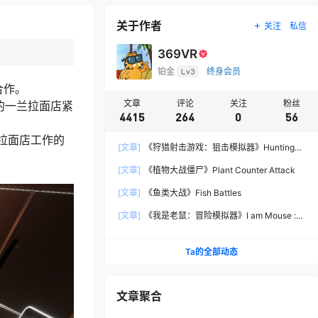
关于作者
关注
私信
369VR
铂金
Lv3
终身会员
店合作。
文章
评论
关注
粉丝
迎的一兰拉面店紧
4415
264
0
56
拉面店工作的
[文章]
《狩猎射击游戏：狙击模拟器》Hunting
Shooter: Sniper Simulator
[文章]
《植物大战僵尸》Plant Counter Attack
[文章]
《鱼类大战》Fish Battles
[文章]
《我是老鼠：冒险模拟器》I am Mouse :
Adventure Simulator
Ta的全部动态
文章聚合