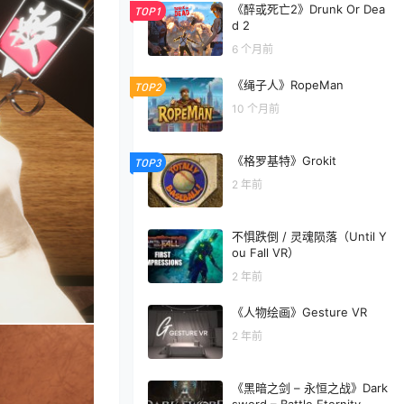
《醉或死亡2》Drunk Or Dea
TOP1
d 2
6 个月前
《绳子人》RopeMan
TOP2
10 个月前
《格罗基特》Grokit
TOP3
2 年前
不惧跌倒 / 灵魂陨落（Until Y
ou Fall VR）
2 年前
《人物绘画》Gesture VR
2 年前
《黑暗之剑 – 永恒之战》Dark