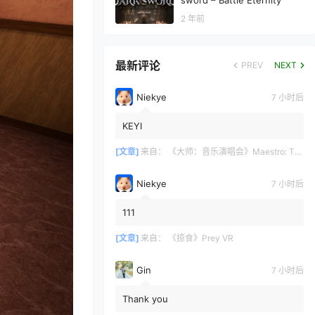
sword – Battle Eternity
2 年前
最新评论
PREV
NEXT
Niekye
7 小时后
KEYI
[文章]
来自：
《大师：音乐演唱会》Maestro: The Masterclass
Niekye
7 小时后
111
[文章]
来自：
《掠食》Prey VR
Gin
6 小时后
Thank you