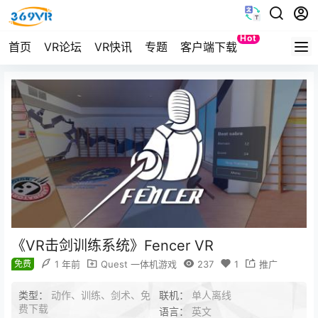
Hot
首页
VR论坛
VR快讯
专题
客户端下载
Quest
《VR击剑训练系统》Fencer VR
免费
1 年前
Quest 一体机游戏
237
1
推广
类型：
动作、训练、剑术、免
联机：
单人离线
费下载
语言：
英文