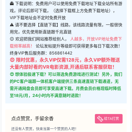
👻 下载说明：免费用户可以使用免费下载地址下载全站所有游
戏，评论后即可下载，（选择下载框上方免费下载地址），
VIP下载地址会不定时免费开放
⚠ 请不要选择【直链下载】线路，该线路流量有限，一般很快
用完，优先使用新直链跟千兆直链
😊 欢迎把我们网站推荐给别人，
人越多，开放VIP地址免费下
载频率越高！
论坛发帖提升等级即可获得更多每日下载次数！
终身VIP售后服务群：856861442
😍 限时优惠，永久VIP仅需128元，永久VIP额外赠送
大量内部好看的VR电影资源,开通后联系客服获取！
😍 想体验极速下载？可以筛选免费游戏进行测试！另外，我们
的PC客户端跟一体机客户端提供三条高速直链下载通道，无
需开通网盘会员即可享受高速下载。月费会员价格现临时降低
至18元/月，24小时内不满意随时退款！
点点赞赏，手留余香
给TA打赏
还没有人赞赏，快来当第一个赞赏的人吧！