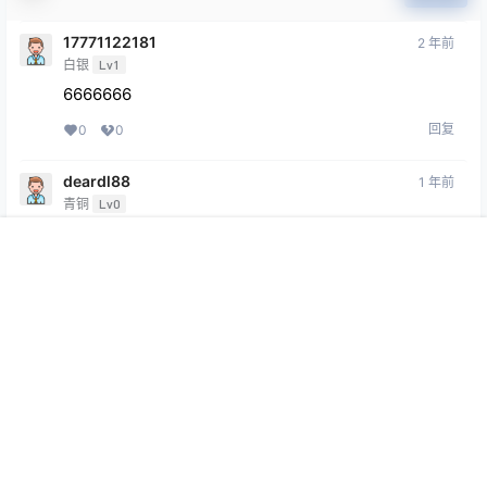
17771122181
2 年前
白银
Lv1
6666666
回复
0
0
deardl88
1 年前
青铜
Lv0
这个不错
首页
专题
会员
搜索
菜单
我的
回复
0
0
Copyright © 2026
369VR
查询 33 次，耗时 0.3034 秒