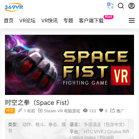
Hot
首页
VR论坛
VR快讯
专题
客户端下载
Quest
时空之拳（Space Fist）
中文
1 年前
Steam VR 电脑游戏
133
0
推广
类型：
动作、格斗、拳击、擂
语言：
多国语言（包含中文）
台
平台：
HTC VIVE / Oculus Rift
/ Valve Index / PicoVR