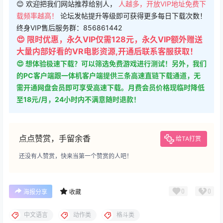
😊 欢迎把我们网站推荐给别人，
人越多，开放VIP地址免费下
载频率越高！
论坛发帖提升等级即可获得更多每日下载次数！
终身VIP售后服务群：856861442
😍 限时优惠，永久VIP仅需128元，永久VIP额外赠送
大量内部好看的VR电影资源,开通后联系客服获取！
😍 想体验极速下载？可以筛选免费游戏进行测试！另外，我们
的PC客户端跟一体机客户端提供三条高速直链下载通道，无
需开通网盘会员即可享受高速下载。月费会员价格现临时降低
至18元/月，24小时内不满意随时退款！
点点赞赏，手留余香
给TA打赏
还没有人赞赏，快来当第一个赞赏的人吧！
0
0
海报分享
收藏
中文语言
动作类
格斗类