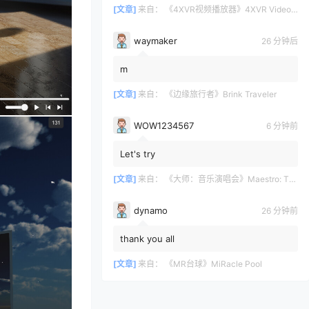
4XVR让它们重获新生。画面...
[文章]
来自：
《4XVR视频播放器》4XVR Video Player
waymaker
26 分钟后
m
[文章]
来自：
《边缘旅行者》Brink Traveler
WOW1234567
6 分钟前
Let's try
[文章]
来自：
《大师：音乐演唱会》Maestro: The Masterclass
dynamo
26 分钟前
thank you all
[文章]
来自：
《MR台球》MiRacle Pool