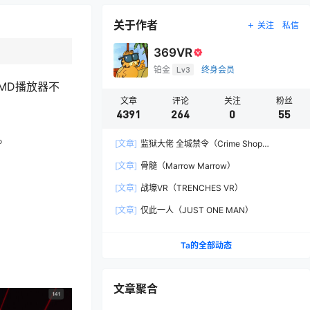
关于作者
关注
私信
369VR
铂金
Lv3
终身会员
MMD播放器不
文章
评论
关注
粉丝
4391
264
0
55
。
[文章]
监狱大佬 全城禁令（Crime Shop
Simulator: A Prison Boss Game）
[文章]
骨髓（Marrow Marrow）
[文章]
战壕VR（TRENCHES VR）
[文章]
仅此一人（JUST ONE MAN）
Ta的全部动态
文章聚合