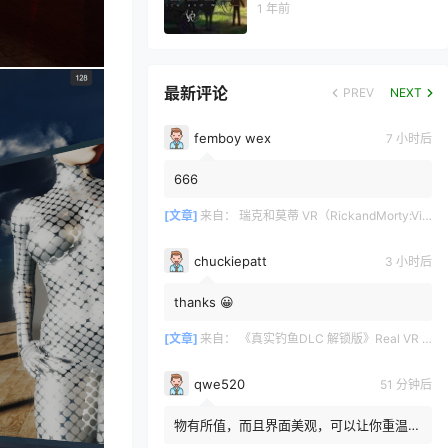
1 年前
最新评论
PREV
NEXT
femboy wex
7 小时后
666
[文章]
来自：
瑞克和莫蒂 VR（RickandMorty:VirtualRick-ality）
chuckiepatt
3 小时后
thanks 😀
[文章]
来自：
《真实钓鱼DLC 解锁版》Real VR Fishing DLC
qwe520
51 分钟后
物有所值，而且界面美观，可以让你重温那
些你原本想遗忘的3D蓝光光碟。很高兴