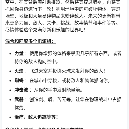
空中，在其背后喷射助推器，然后将其穿过墙壁，再将其
抓回你身边进行下一轮！利用环境中的可破坏物体，穿过
墙壁、地板和大量易碎物品来粉碎敌人。未来的更新将带
来更多力量、敌人、关卡、挑战、故事情节和事件等等。
尽情体验这个充满创新和乐趣的世界吧！
混合和匹配多个电源组：
力量
：使用你增强的体格来攀爬几乎所有东西，或者
将你的敌人抛向空中。
火焰
：飞过天空并投掷火球来发射你的敌人！
蜘蛛
：在城市中穿梭，或将敌人和物体抓向你。
冲击波
：从你的手中发射能量箭。
武器
：创造剑、盾、苦无等，让您在物理战斗中占据
优势。
治疗、敌人追踪等等！