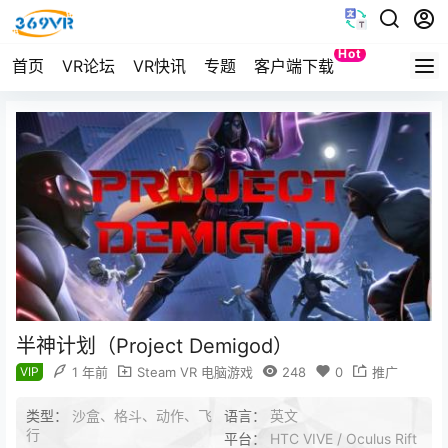
Hot
首页
VR论坛
VR快讯
专题
客户端下载
Quest
半神计划（Project Demigod）
VIP
1 年前
Steam VR 电脑游戏
248
0
推广
类型：
沙盒、格斗、动作、飞
语言：
英文
行
平台：
HTC VIVE / Oculus Rift