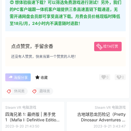
😍 想体验极速下载？可以筛选免费游戏进行测试！另外，我们
的PC客户端跟一体机客户端提供三条高速直链下载通道，无
需开通网盘会员即可享受高速下载。月费会员价格现临时降低
至18元/月，24小时内不满意随时退款！
点点赞赏，手留余香
给TA打赏
还没有人赞赏，快来当第一个赞赏的人吧！
0
0
海报分享
收藏
休闲类
趣味类
Steam VR 电脑游戏
Steam VR 电脑游戏
四海兄弟 1: 最终版 | 黑手党
古地球恐龙历险记（Pretty
1（Mafia I: Definitive Edition
Dinosaur Adventures of
on Steam）
Ancient Earth VR)
2023-9-20 21:43:50
2023-9-21 3:43:47