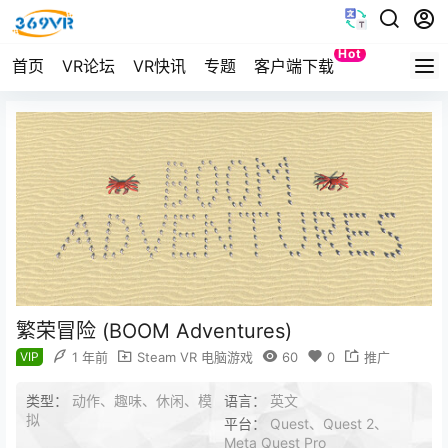
Hot
首页
VR论坛
VR快讯
专题
客户端下载
Quest
繁荣冒险 (BOOM Adventures)
VIP
1 年前
Steam VR 电脑游戏
60
0
推广
类型：
动作、趣味、休闲、模
语言：
英文
拟
平台：
Quest、Quest 2、
Meta Quest Pro