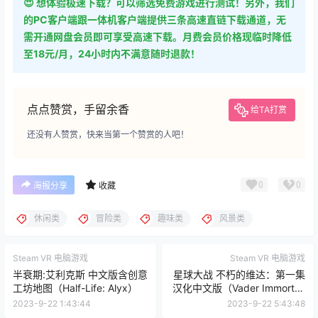
😍 想体验极速下载？可以筛选免费游戏进行测试！另外，我们
的PC客户端跟一体机客户端提供三条高速直链下载通道，无
需开通网盘会员即可享受高速下载。月费会员价格现临时降低
至18元/月，24小时内不满意随时退款！
点点赞赏，手留余香
给TA打赏
还没有人赞赏，快来当第一个赞赏的人吧！
0
0
海报分享
收藏
休闲类
冒险类
趣味类
风景类
Steam VR 电脑游戏
Steam VR 电脑游戏
半衰期:艾利克斯 中文版含创意
星球大战 不朽的维达：第一集
工坊地图（Half-Life: Alyx）
汉化中文版（Vader Immortal:
Episode I）
2023-9-22 1:43:44
2023-9-22 5:43:48