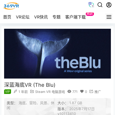
Hot
首页
VR论坛
VR快讯
专题
客户端下载
Quest
深蓝海底VR (The Blu)
VIP
1 年前
Steam VR 电脑游戏
771
0
推广
类型：
海底、冒险、风景、休
大小：
1.87 GB
闲
版本：
2025年7月17日
v10113410