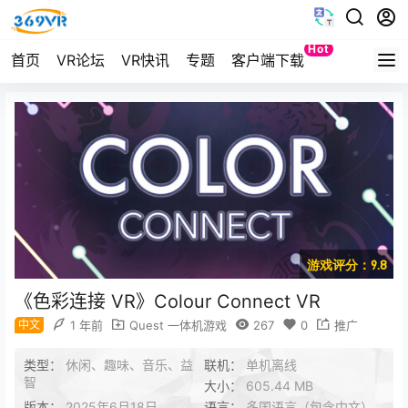
Hot
首页
VR论坛
VR快讯
专题
客户端下载
Quest
游戏评分：9.8
《色彩连接 VR》Colour Connect VR
中文
1 年前
Quest 一体机游戏
267
0
推广
类型：
休闲、趣味、音乐、益
联机：
单机离线
智
大小：
605.44 MB
版本：
2025年6月18日
语言：
多国语言（包含中文）