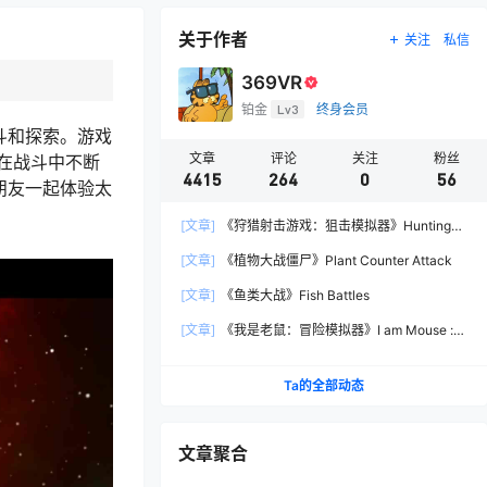
关于作者
关注
私信
369VR
铂金
Lv3
终身会员
战斗和探索。游戏
文章
评论
关注
粉丝
在战斗中不断
4415
264
0
56
与朋友一起体验太
[文章]
《狩猎射击游戏：狙击模拟器》Hunting
Shooter: Sniper Simulator
[文章]
《植物大战僵尸》Plant Counter Attack
[文章]
《鱼类大战》Fish Battles
[文章]
《我是老鼠：冒险模拟器》I am Mouse :
Adventure Simulator
Ta的全部动态
文章聚合