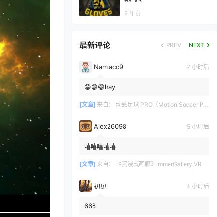
es VR
2 年前
最新评论
PREV
NEXT
Namlacc9
7 小时后
😁😁😁hay
[文章]
来自：
动感足球 PRO（Motion Soccer PRO）
Alex26098
5 小时后
嘻嘻嘻嘻嘻
[文章]
来自：
《沉浸式画廊》immerGallery VR
初见
4 小时后
666