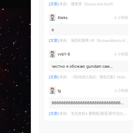
[文章]
来自：
理发师（Shave and Stuff）
Aleks
4 小时后
b
[文章]
来自：
瑞克和莫蒂 VR（RickandMorty:VirtualRick-ality）
vvb1-6
4 小时后
честно я обожаю gundam сам
собирал модельку rx78-2 rg жаль что
1/144 а так я пропустил хайп данно...
[文章]
来自：
《机动战士高达：银色幻影》Mobile Suit Gundam: Silver Phantom
lg
3 小时后
6666666666666666666666666666666
6666666
[文章]
来自：
生化危机4 重制版|国语|豪华全DLC（Resident Evil 4 VR）