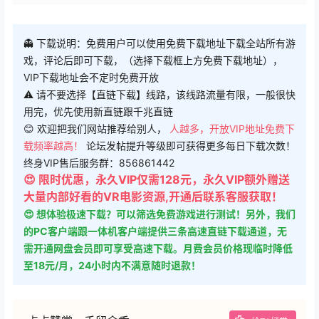
👻 下载说明：免费用户可以使用免费下载地址下载全站所有游
戏，评论后即可下载，（选择下载框上方免费下载地址），
VIP下载地址会不定时免费开放
⚠ 请不要选择【直链下载】线路，该线路流量有限，一般很快
用完，优先使用新直链跟千兆直链
😊 欢迎把我们网站推荐给别人，
人越多，开放VIP地址免费下
载频率越高！
论坛发帖提升等级即可获得更多每日下载次数！
终身VIP售后服务群：856861442
😍 限时优惠，永久VIP仅需128元，永久VIP额外赠送
大量内部好看的VR电影资源,开通后联系客服获取！
😍 想体验极速下载？可以筛选免费游戏进行测试！另外，我们
的PC客户端跟一体机客户端提供三条高速直链下载通道，无
需开通网盘会员即可享受高速下载。月费会员价格现临时降低
至18元/月，24小时内不满意随时退款！