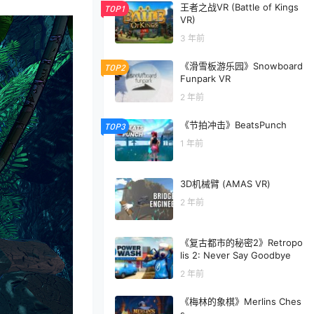
王者之战VR (Battle of Kings
TOP1
VR)
3 年前
《滑雪板游乐园》Snowboard
TOP2
Funpark VR
2 年前
《节拍冲击》BeatsPunch
TOP3
1 年前
3D机械臂 (AMAS VR)
2 年前
《复古都市的秘密2》Retropo
lis 2: Never Say Goodbye
2 年前
《梅林的象棋》Merlins Ches