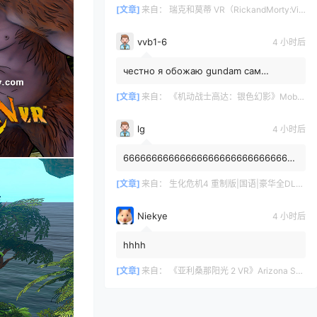
[文章]
来自：
瑞克和莫蒂 VR（RickandMorty:VirtualRick-ality）
vvb1-6
4 小时后
честно я обожаю gundam сам
собирал модельку rx78-2 rg жаль что
1/144 а так я пропустил хайп данно...
[文章]
来自：
《机动战士高达：银色幻影》Mobile Suit Gundam: Silver Phantom
lg
4 小时后
6666666666666666666666666666666
6666666
[文章]
来自：
生化危机4 重制版|国语|豪华全DLC（Resident Evil 4 VR）
Niekye
4 小时后
hhhh
[文章]
来自：
《亚利桑那阳光 2 VR》Arizona Sunshine® 2