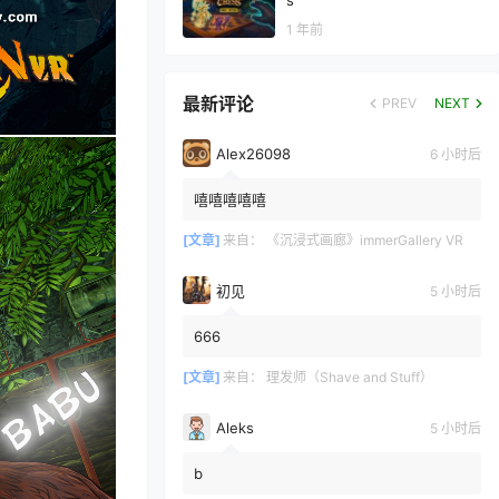
s
1 年前
最新评论
PREV
NEXT
Alex26098
6 小时后
嘻嘻嘻嘻嘻
[文章]
来自：
《沉浸式画廊》immerGallery VR
初见
5 小时后
666
[文章]
来自：
理发师（Shave and Stuff）
Aleks
5 小时后
b