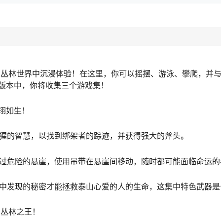
想丛林世界中沉浸体验！在这里，你可以摇摆、游泳、攀爬，并
版本中，你将收集三个游戏集！
栩如生！
猩猩的智慧，以找到绑架者的踪迹，并获得强大的斧头。
穿过危险的悬崖，使用吊带在悬崖间移动，随时都可能面临命运的
谷中发现的秘密才能拯救泰山心爱的人的生命，这集中特色武器是
的丛林之王！