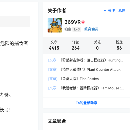
关于作者
关注
私信
369VR
铂金
Lv3
终身会员
文章
评论
关注
粉丝
与危险的捕食者
4415
264
0
56
[文章]
《狩猎射击游戏：狙击模拟器》Hunting
Shooter: Sniper Simulator
[文章]
《植物大战僵尸》Plant Counter Attack
[文章]
《鱼类大战》Fish Battles
[文章]
《我是老鼠：冒险模拟器》I am Mouse :
Adventure Simulator
考验。
Ta的全部动态
长弓！
文章聚合